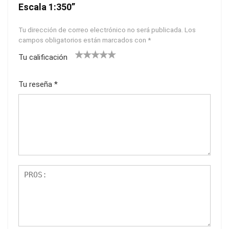
Escala 1:350”
Tu dirección de correo electrónico no será publicada.
Los
campos obligatorios están marcados con
*
Tu calificación
1
2
3
4
5
Tu reseña
*