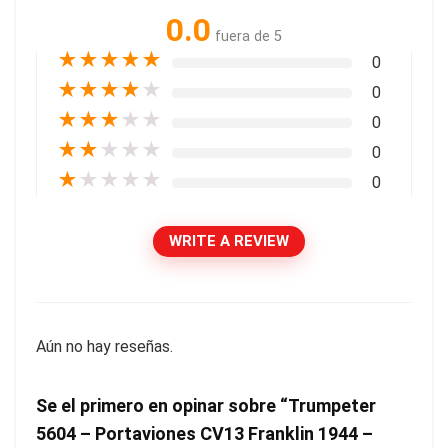
0.0
fuera de 5
★
★
★
★
★
0
★
★
★
★
★
0
★
★
★
★
★
0
★
★
★
★
★
0
★
★
★
★
★
0
WRITE A REVIEW
Aún no hay reseñas.
Se el primero en opinar sobre “Trumpeter
5604 – Portaviones CV13 Franklin 1944 –