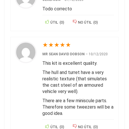
Todo correcto
ÚTIL
(
0
)
NO ÚTIL
(
0
)
★
★
★
★
★
MR SEAN DAVID DOBSON
–
10/12/2020
This kit is excellent quality.
The hull and turret have a very
realistic texture (that simulates
the cast steel of an armoured
vehicle very well).
There are a few miniscule parts.
Therefore some tweezers will be a
good idea.
ÚTIL
(
0
)
NO ÚTIL
(
0
)