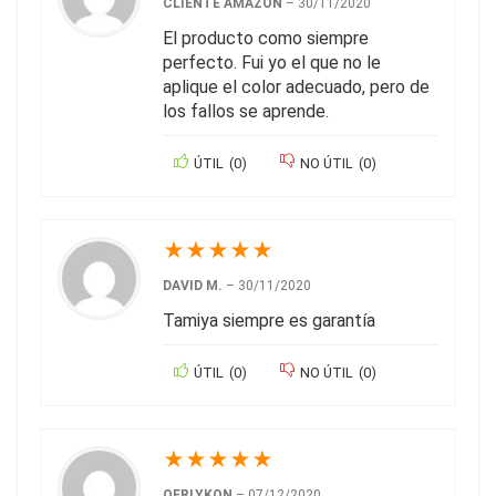
CLIENTE AMAZON
–
30/11/2020
El producto como siempre
perfecto. Fui yo el que no le
aplique el color adecuado, pero de
los fallos se aprende.
ÚTIL
(
0
)
NO ÚTIL
(
0
)
★
★
★
★
★
DAVID M.
–
30/11/2020
Tamiya siempre es garantía
ÚTIL
(
0
)
NO ÚTIL
(
0
)
★
★
★
★
★
OERLYKON
–
07/12/2020