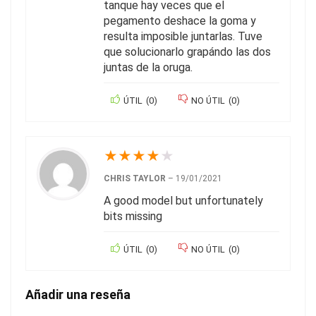
tanque hay veces que el
pegamento deshace la goma y
resulta imposible juntarlas. Tuve
que solucionarlo grapándo las dos
juntas de la oruga.
ÚTIL
(
0
)
NO ÚTIL
(
0
)
★
★
★
★
★
CHRIS TAYLOR
–
19/01/2021
A good model but unfortunately
bits missing
ÚTIL
(
0
)
NO ÚTIL
(
0
)
Añadir una reseña