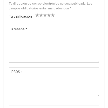
Tu dirección de correo electrónico no será publicada.
Los
campos obligatorios están marcados con
*
Tu calificación
1
2
3
4
5
Tu reseña
*