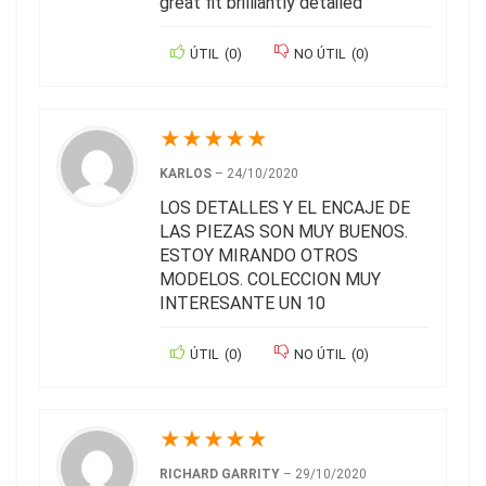
great fit brilliantly detailed
ÚTIL
(
0
)
NO ÚTIL
(
0
)
★
★
★
★
★
KARLOS
–
24/10/2020
LOS DETALLES Y EL ENCAJE DE
LAS PIEZAS SON MUY BUENOS.
ESTOY MIRANDO OTROS
MODELOS. COLECCION MUY
INTERESANTE UN 10
ÚTIL
(
0
)
NO ÚTIL
(
0
)
★
★
★
★
★
RICHARD GARRITY
–
29/10/2020