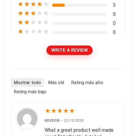
★
★
★
★
★
3
★
★
★
★
★
0
★
★
★
★
★
0
★
★
★
★
★
0
WRITE A REVIEW
Mostrar todo
Más útil
Rating más alto
Rating más bajo
★
★
★
★
★
KEVDON
–
23/10/2020
What a great product well made