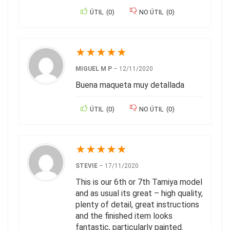
ÚTIL
(
0
)
NO ÚTIL
(
0
)
★
★
★
★
★
MIGUEL M P
–
12/11/2020
Buena maqueta muy detallada
ÚTIL
(
0
)
NO ÚTIL
(
0
)
★
★
★
★
★
STEVIE
–
17/11/2020
This is our 6th or 7th Tamiya model
and as usual its great – high quality,
plenty of detail, great instructions
and the finished item looks
fantastic, particularly painted.