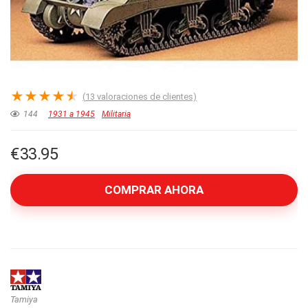
★
★
★
★
★
(
13
valoraciones de clientes)
144
1931 a 1945
Militaria
€
33.95
COMPRAR AHORA
Tamiya