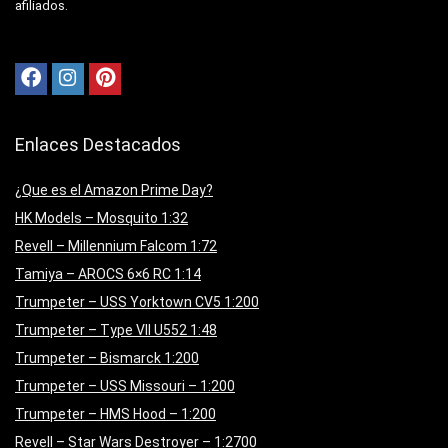
afiliados.
Enlaces Destacados
¿Que es el Amazon Prime Day?
HK Models – Mosquito 1:32
Revell – Millennium Falcom 1:72
Tamiya – AROCS 6×6 RC 1:14
Trumpeter – USS Yorktown CV5 1:200
Trumpeter – Type VII U552 1:48
Trumpeter – Bismarck 1:200
Trumpeter – USS Missouri – 1:200
Trumpeter – HMS Hood – 1:200
Revell – Star Wars Destroyer – 1:2700