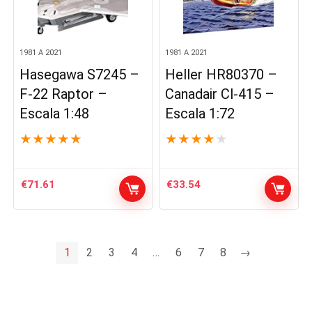
1981 A 2021
1981 A 2021
Hasegawa S7245 –
Heller HR80370 –
F-22 Raptor –
Canadair Cl-415 –
Escala 1:48
Escala 1:72
★
★
★
★
★
★
★
★
★
★
€
71.61
€
33.54
1
2
3
4
…
6
7
8
→