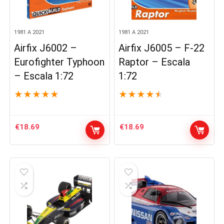
1981 A 2021
1981 A 2021
Airfix J6002 –
Airfix J6005 – F-22
Eurofighter Typhoon
Raptor – Escala
– Escala 1:72
1:72
★
★
★
★
★
★
★
★
★
★
€
18.69
€
18.69