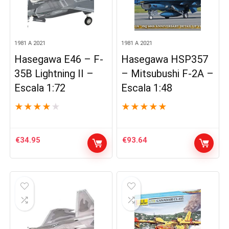
1981 A 2021
1981 A 2021
Hasegawa E46 – F-
Hasegawa HSP357
35B Lightning II –
– Mitsubushi F-2A –
Escala 1:72
Escala 1:48
★
★
★
★
★
★
★
★
★
★
€
34.95
€
93.64