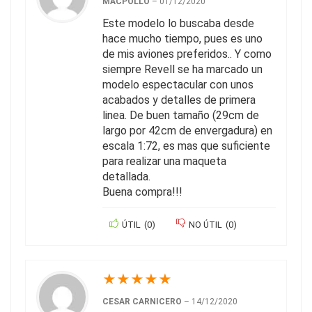
MACPOLLO
–
01/12/2020
Este modelo lo buscaba desde
hace mucho tiempo, pues es uno
de mis aviones preferidos.. Y como
siempre Revell se ha marcado un
modelo espectacular con unos
acabados y detalles de primera
linea. De buen tamaño (29cm de
largo por 42cm de envergadura) en
escala 1:72, es mas que suficiente
para realizar una maqueta
detallada.
Buena compra!!!
ÚTIL
(
0
)
NO ÚTIL
(
0
)
★
★
★
★
★
CESAR CARNICERO
–
14/12/2020