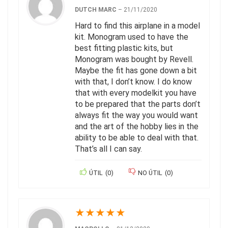
DUTCH MARC
–
21/11/2020
Hard to find this airplane in a model
kit. Monogram used to have the
best fitting plastic kits, but
Monogram was bought by Revell.
Maybe the fit has gone down a bit
with that, I don’t know. I do know
that with every modelkit you have
to be prepared that the parts don’t
always fit the way you would want
and the art of the hobby lies in the
ability to be able to deal with that.
That’s all I can say.
ÚTIL
(
0
)
NO ÚTIL
(
0
)
★
★
★
★
★