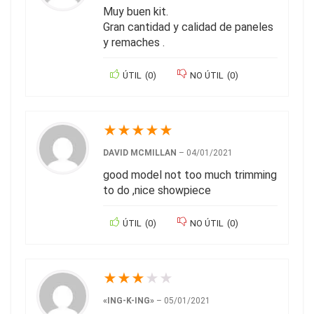
Muy buen kit.
Gran cantidad y calidad de paneles
y remaches .
ÚTIL
(
0
)
NO ÚTIL
(
0
)
★
★
★
★
★
DAVID MCMILLAN
–
04/01/2021
good model not too much trimming
to do ,nice showpiece
ÚTIL
(
0
)
NO ÚTIL
(
0
)
★
★
★
★
★
«ING-K-ING»
–
05/01/2021