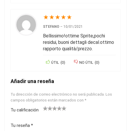
★
★
★
★
★
STEFANO
–
10/01/2021
Bellissimo!ottime Sprite,pochi
residui, buoni dettagli decal.ottimo
rapporto qualità/prezzo.
ÚTIL
(
0
)
NO ÚTIL
(
0
)
Añadir una reseña
Tu dirección de correo electrónico no será publicada.
Los
campos obligatorios están marcados con
*
Tu calificación
1
2
3
4
5
Tu reseña
*