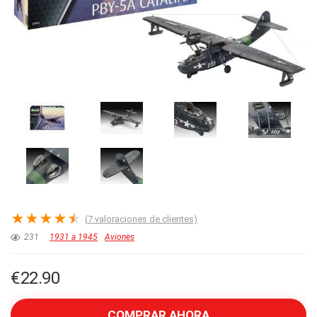
★
★
★
★
★
(
7
valoraciones de clientes)
231
1931 a 1945
Aviones
€
22.90
COMPRAR AHORA