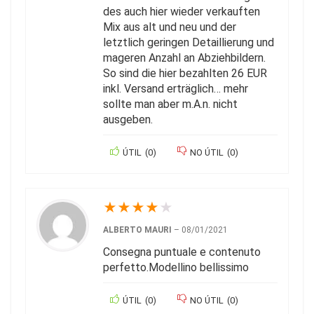
des auch hier wieder verkauften
Mix aus alt und neu und der
letztlich geringen Detaillierung und
mageren Anzahl an Abziehbildern.
So sind die hier bezahlten 26 EUR
inkl. Versand erträglich… mehr
sollte man aber m.A.n. nicht
ausgeben.
ÚTIL
(
0
)
NO ÚTIL
(
0
)
★
★
★
★
★
ALBERTO MAURI
–
08/01/2021
Consegna puntuale e contenuto
perfetto.Modellino bellissimo
ÚTIL
(
0
)
NO ÚTIL
(
0
)