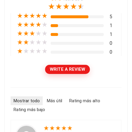
★
★
★
★
★
★
★
★
★
★
5
★
★
★
★
★
1
★
★
★
★
★
1
★
★
★
★
★
0
★
★
★
★
★
0
WRITE A REVIEW
Mostrar todo
Más útil
Rating más alto
Rating más bajo
★
★
★
★
★