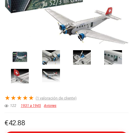
★
★
★
★
★
(
1
valoración de cliente)
122
1931 a 1945
Aviones
€
42.88