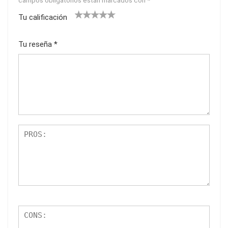
Tu calificación
1
2
3
4
5
Tu reseña
*