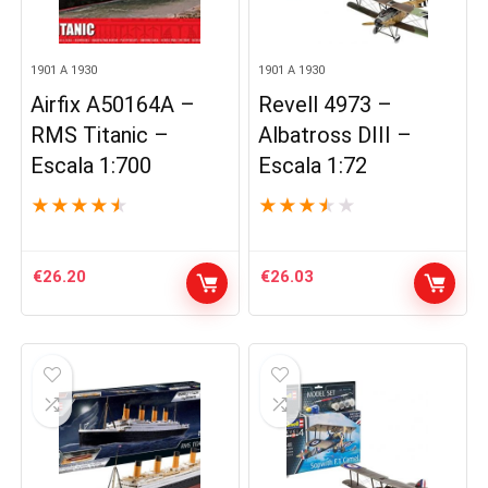
1901 A 1930
1901 A 1930
Airfix A50164A –
Revell 4973 –
RMS Titanic –
Albatross DIII –
Escala 1:700
Escala 1:72
★
★
★
★
★
★
★
★
★
★
€
26.20
€
26.03