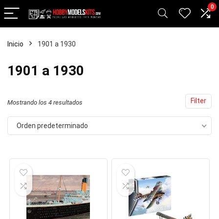
0
Inicio
1901 a 1930
cio
cio
1901 a 1930
nimo
ximo
Filter
Mostrando los 4 resultados
Orden predeterminado