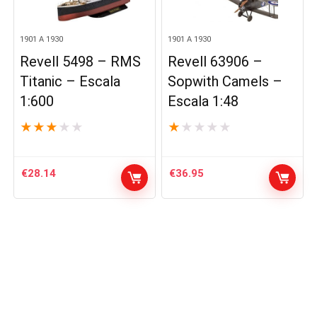
1901 A 1930
1901 A 1930
Revell 5498 – RMS
Revell 63906 –
Titanic – Escala
Sopwith Camels –
1:600
Escala 1:48
★
★
★
★
★
★
★
★
★
★
€
28.14
€
36.95