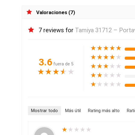
Valoraciones (7)
7 reviews for
Tamiya 31712 – Porta
★
★
★
★
★
★
★
★
★
★
3.6
fuera de 5
★
★
★
★
★
★
★
★
★
★
★
★
★
★
★
★
★
★
★
★
Mostrar todo
Más útil
Rating más alto
Rat
★
★
★
★
★