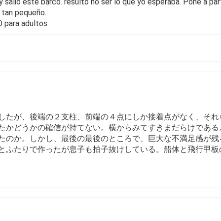
alió este barco. resultó no ser lo que yo esperaba. Pone a par
o tan pequeño.
 para adultos.
したが、後端の２支柱、前端の４点にしか接着点がなく、それ
たかどうかの確信が持てない。横からみてすきまだらけである
たのか。しかし、最後の最後のところで、巨大な不満足感が残
とふたりで作ったが息子も拍子抜けしている。船体と飛行甲板