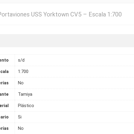
Portaviones USS Yorktown CV5 – Escala 1:700
ento
s/d
cala
1:700
erías
No
ante
Tamiya
rial
Plástico
ario
Si
rías
No