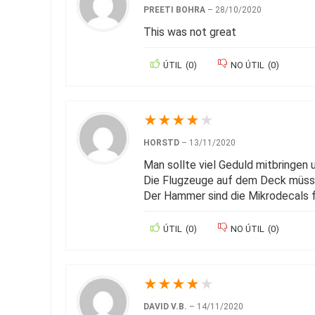
PREETI BOHRA
–
28/10/2020
This was not great
ÚTIL
(
0
)
NO ÚTIL
(
0
)
★
★
★
★
★
HORSTD
–
13/11/2020
Man sollte viel Geduld mitbringen u
Die Flugzeuge auf dem Deck müsse
Der Hammer sind die Mikrodecals f
ÚTIL
(
0
)
NO ÚTIL
(
0
)
★
★
★
★
★
DAVID V.B.
–
14/11/2020