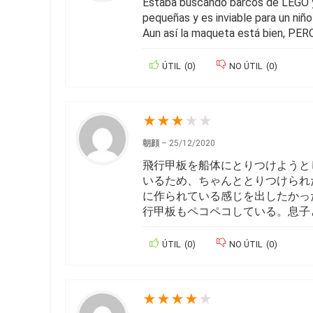
Estaba buscando barcos de LEGO y s
pequeñas y es inviable para un niñ
Aun así la maqueta está bien, PERO
ÚTIL
(
0
)
NO ÚTIL
(
0
)
★
★
★
★
★
朝顔
–
25/12/2020
飛行甲板を船体にとりつけようと
いるため、ちゃんととりつけられ
に作られている感じを出したかっ
行甲板もペコペコしている。息子
ÚTIL
(
0
)
NO ÚTIL
(
0
)
★
★
★
★
★