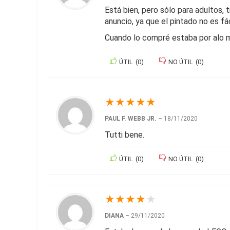
Está bien, pero sólo para adultos,
anuncio, ya que el pintado no es fác
Cuando lo compré estaba por alo m
ÚTIL
(
0
)
NO ÚTIL
(
0
)
★
★
★
★
★
PAUL F. WEBB JR.
–
18/11/2020
Tutti bene.
ÚTIL
(
0
)
NO ÚTIL
(
0
)
★
★
★
★
★
DIANA
–
29/11/2020