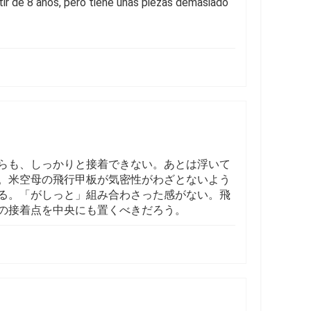
tir de 8 años, pero tiene unas piezas demasiado
らも、しっかりと接着できない。あとは浮いて
。米空母の飛行甲板が気密性がわざとないよう
る。「がしっと」組み合わさった感がない。飛
の接着点を中央にも置くべきだろう。