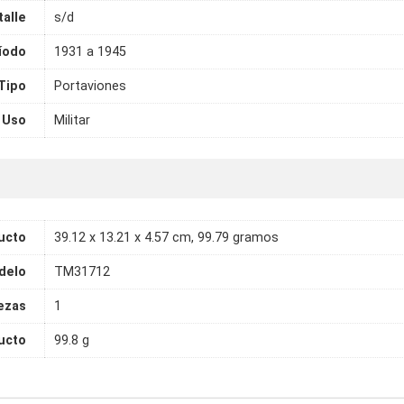
talle
s/d
íodo
1931 a 1945
Tipo
Portaviones
Uso
Militar
ucto
39.12 x 13.21 x 4.57 cm, 99.79 gramos
delo
TM31712
ezas
1
ucto
99.8 g