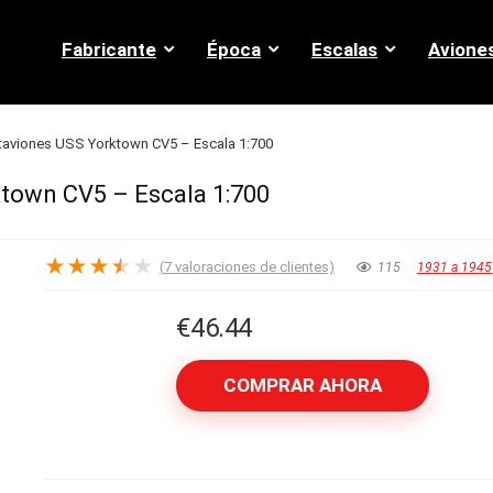
Fabricante
Época
Escalas
Avione
taviones USS Yorktown CV5 – Escala 1:700
town CV5 – Escala 1:700
★
★
★
★
★
(
7
valoraciones de clientes)
115
1931 a 1945
€
46.44
COMPRAR AHORA