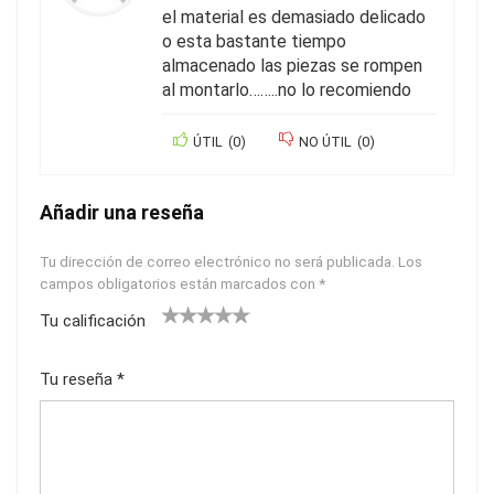
el material es demasiado delicado
o esta bastante tiempo
almacenado las piezas se rompen
al montarlo……..no lo recomiendo
ÚTIL
(
0
)
NO ÚTIL
(
0
)
Añadir una reseña
Tu dirección de correo electrónico no será publicada.
Los
campos obligatorios están marcados con
*
Tu calificación
1
2
3
4
5
Tu reseña
*