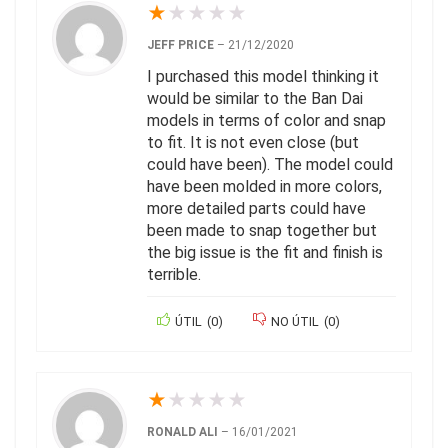
★
★
★
★
★
JEFF PRICE
–
21/12/2020
I purchased this model thinking it
would be similar to the Ban Dai
models in terms of color and snap
to fit. It is not even close (but
could have been). The model could
have been molded in more colors,
more detailed parts could have
been made to snap together but
the big issue is the fit and finish is
terrible.
ÚTIL
(
0
)
NO ÚTIL
(
0
)
★
★
★
★
★
RONALD ALI
–
16/01/2021