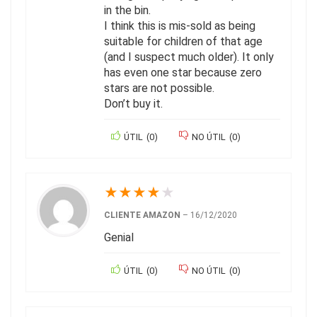
in the bin.
I think this is mis-sold as being
suitable for children of that age
(and I suspect much older). It only
has even one star because zero
stars are not possible.
Don’t buy it.
ÚTIL
(
0
)
NO ÚTIL
(
0
)
★
★
★
★
★
CLIENTE AMAZON
–
16/12/2020
Genial
ÚTIL
(
0
)
NO ÚTIL
(
0
)