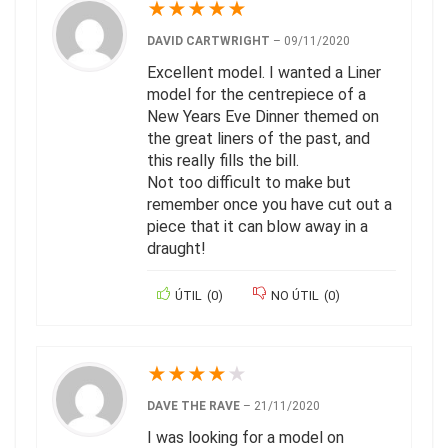
★
★
★
★
★
DAVID CARTWRIGHT
–
09/11/2020
Excellent model. I wanted a Liner
model for the centrepiece of a
New Years Eve Dinner themed on
the great liners of the past, and
this really fills the bill.
Not too difficult to make but
remember once you have cut out a
piece that it can blow away in a
draught!
ÚTIL
(
0
)
NO ÚTIL
(
0
)
★
★
★
★
★
DAVE THE RAVE
–
21/11/2020
I was looking for a model on