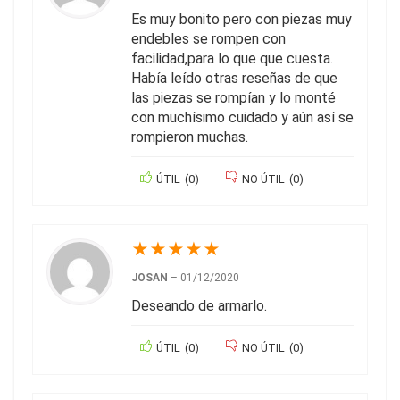
Es muy bonito pero con piezas muy
endebles se rompen con
facilidad,para lo que que cuesta.
Había leído otras reseñas de que
las piezas se rompían y lo monté
con muchísimo cuidado y aún así se
rompieron muchas.
ÚTIL
(
0
)
NO ÚTIL
(
0
)
★
★
★
★
★
JOSAN
–
01/12/2020
Deseando de armarlo.
ÚTIL
(
0
)
NO ÚTIL
(
0
)