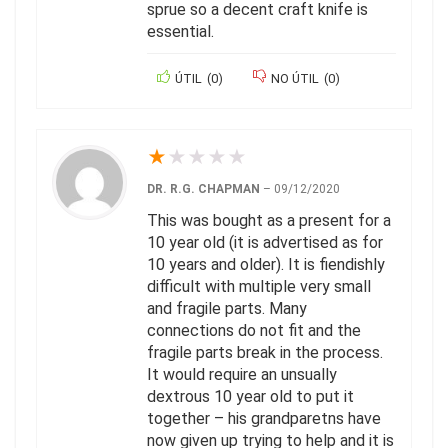
sprue so a decent craft knife is
essential.
ÚTIL
(
0
)
NO ÚTIL
(
0
)
★
★
★
★
★
DR. R.G. CHAPMAN
–
09/12/2020
This was bought as a present for a
10 year old (it is advertised as for
10 years and older). It is fiendishly
difficult with multiple very small
and fragile parts. Many
connections do not fit and the
fragile parts break in the process.
It would require an unsually
dextrous 10 year old to put it
together – his grandparetns have
now given up trying to help and it is