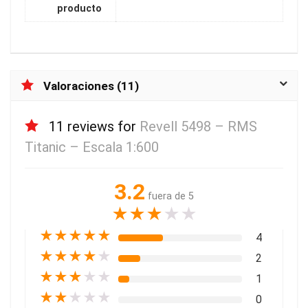
producto
Valoraciones (11)
11 reviews for
Revell 5498 – RMS
Titanic – Escala 1:600
3.2
fuera de 5
★
★
★
★
★
★
★
★
★
★
4
★
★
★
★
★
2
★
★
★
★
★
1
★
★
★
★
★
0