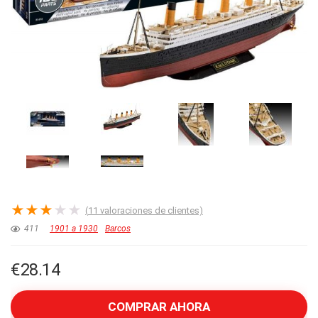
★
★
★
★
★
(
11
valoraciones de clientes)
411
1901 a 1930
Barcos
€
28.14
COMPRAR AHORA