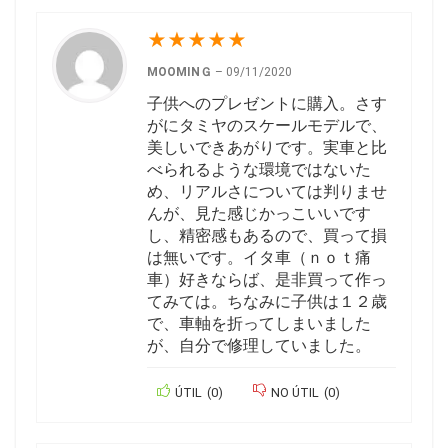
★
★
★
★
★
MOOMINＧ
–
09/11/2020
子供へのプレゼントに購入。さす
がにタミヤのスケールモデルで、
美しいできあがりです。実車と比
べられるような環境ではないた
め、リアルさについては判りませ
んが、見た感じかっこいいです
し、精密感もあるので、買って損
は無いです。イタ車（ｎｏｔ痛
車）好きならば、是非買って作っ
てみては。ちなみに子供は１２歳
で、車軸を折ってしまいました
が、自分で修理していました。
ÚTIL
(
0
)
NO ÚTIL
(
0
)