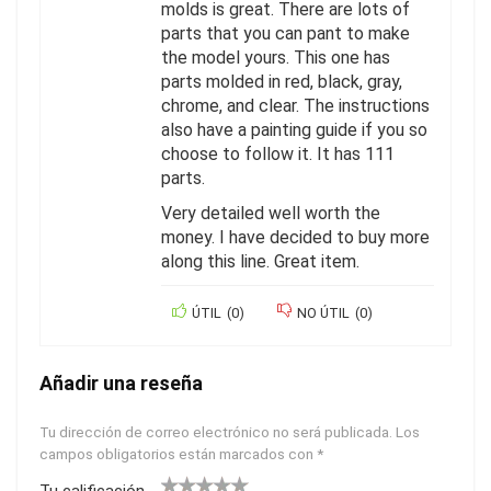
molds is great. There are lots of
parts that you can pant to make
the model yours. This one has
parts molded in red, black, gray,
chrome, and clear. The instructions
also have a painting guide if you so
choose to follow it. It has 111
parts.
Very detailed well worth the
money. I have decided to buy more
along this line. Great item.
ÚTIL
(
0
)
NO ÚTIL
(
0
)
Añadir una reseña
Tu dirección de correo electrónico no será publicada.
Los
campos obligatorios están marcados con
*
Tu calificación