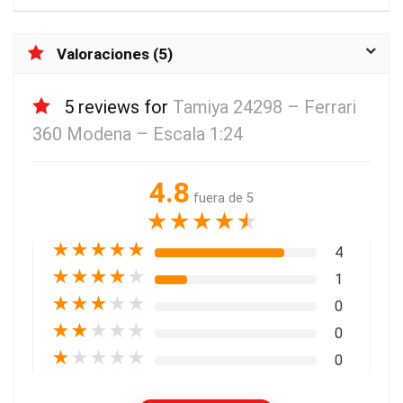
Valoraciones (5)
5 reviews for
Tamiya 24298 – Ferrari
360 Modena – Escala 1:24
4.8
fuera de 5
★
★
★
★
★
★
★
★
★
★
4
★
★
★
★
★
1
★
★
★
★
★
0
★
★
★
★
★
0
★
★
★
★
★
0