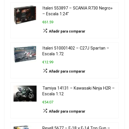
Italeri 553897 – SCANIA R730 Negro»
– Escala 1:24″
€61.59
Añadir para comparar
Italeri 510001402 – C27J Spartan –
Escala 1:72
€12.99
Añadir para comparar
Tamiya 14131 – Kawasaki Ninja H2R –
Escala 1:12
€54.07
Añadir para comparar
Revell 5677 – F-18 y F-14 Top Gun –