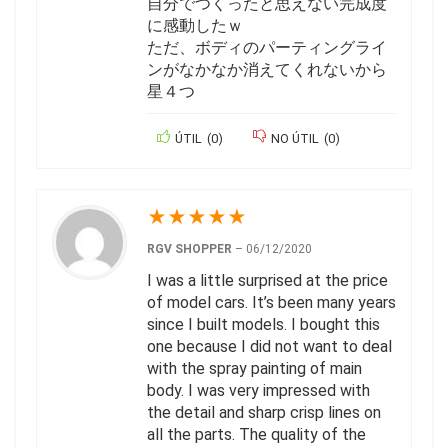
自分でつくったと思えない完成度
に感動したｗ
ただ、ボディのパーティングライ
ンがなかなか消えてくれないから
星４つ
ÚTIL
(
0
)
NO ÚTIL
(
0
)
★
★
★
★
★
RGV SHOPPER
–
06/12/2020
I was a little surprised at the price
of model cars. It’s been many years
since I built models. I bought this
one because I did not want to deal
with the spray painting of main
body. I was very impressed with
the detail and sharp crisp lines on
all the parts. The quality of the