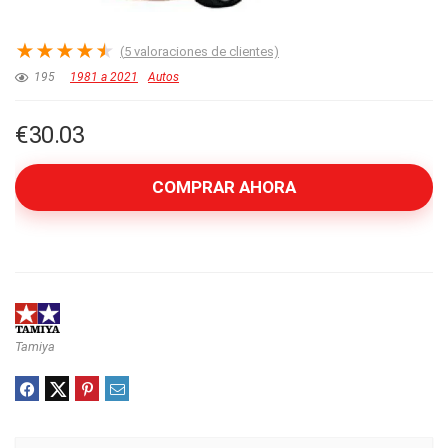
★
★
★
★
★
(
5
valoraciones de clientes)
195
1981 a 2021
Autos
€
30.03
COMPRAR AHORA
Tamiya