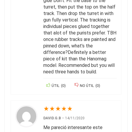
glue Don’t. Fit the base to the
turret, then put the top on the half
track. Then drop the turret in with
gun fully vertical. The tracking is
individual pieces glued together
that alot of the purists prefer. TBH
once rubber tracks are painted and
pinned down, what’s the
difference?Definitely a better
piece of kit than the Hanomag
model. Recommended but you will
need three hands to build.
ÚTIL
(
0
)
NO ÚTIL
(
0
)
★
★
★
★
★
DAVID.G.B
–
14/11/2020
Me pareció interesante este