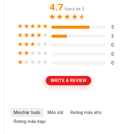
4.7
fuera de 5
★
★
★
★
★
★
★
★
★
★
5
★
★
★
★
★
2
★
★
★
★
★
0
★
★
★
★
★
0
★
★
★
★
★
0
WRITE A REVIEW
Mostrar todo
Más útil
Rating más alto
Rating más bajo