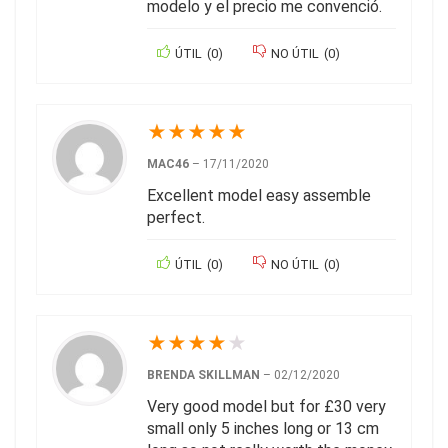
modelo y el precio me convenció.
ÚTIL
(
0
)
NO ÚTIL
(
0
)
★
★
★
★
★
MAC46
–
17/11/2020
Excellent model easy assemble
perfect.
ÚTIL
(
0
)
NO ÚTIL
(
0
)
★
★
★
★
★
BRENDA SKILLMAN
–
02/12/2020
Very good model but for £30 very
small only 5 inches long or 13 cm