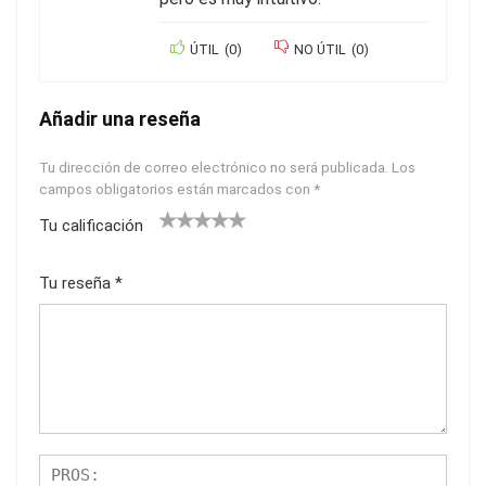
ÚTIL
(
0
)
NO ÚTIL
(
0
)
Añadir una reseña
Tu dirección de correo electrónico no será publicada.
Los
campos obligatorios están marcados con
*
Tu calificación
1
2
3
4
5
Tu reseña
*