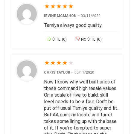
★
★
★
★
★
IRVINE MCMAHON
–
03/11/2020
Tamiya always good quality.
ÚTIL
(
0
)
NO ÚTIL
(
0
)
★
★
★
★
★
CHRIS TAYLOR
–
05/11/2020
Now I know why well built ones of
these command high resale values.
On a scale of five to build, skill
level needs to be a four. Don’t be
put off usual Tamiya quality and fit.
But AA gun is intricate and turret
takes some lining up with the base
of it. If you’re tempted to super