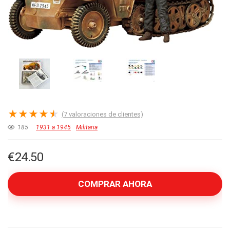
★
★
★
★
★
(
7
valoraciones de clientes)
185
1931 a 1945
Militaria
€
24.50
COMPRAR AHORA