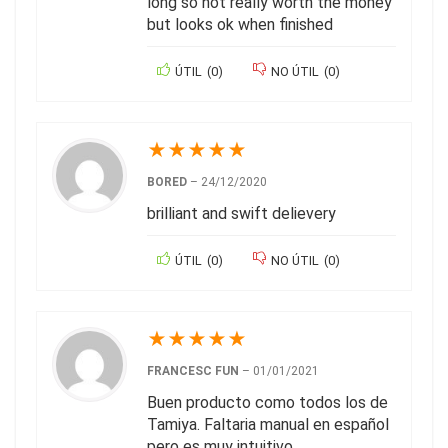
long so not really worth the money
but looks ok when finished
ÚTIL
(
0
)
NO ÚTIL
(
0
)
★
★
★
★
★
BORED
–
24/12/2020
brilliant and swift delievery
ÚTIL
(
0
)
NO ÚTIL
(
0
)
★
★
★
★
★
FRANCESC FUN
–
01/01/2021
Buen producto como todos los de
Tamiya. Faltaria manual en español
pero es muy intuitivo.