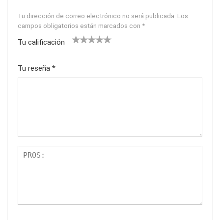
Tu dirección de correo electrónico no será publicada.
Los
campos obligatorios están marcados con
*
Tu calificación
1
2
3
4
5
Tu reseña
*