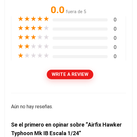
0.0
fuera de 5
★
★
★
★
★
0
★
★
★
★
★
0
★
★
★
★
★
0
★
★
★
★
★
0
★
★
★
★
★
0
WRITE A REVIEW
Aún no hay reseñas.
Se el primero en opinar sobre “Airfix Hawker
Typhoon Mk IB Escala 1/24”