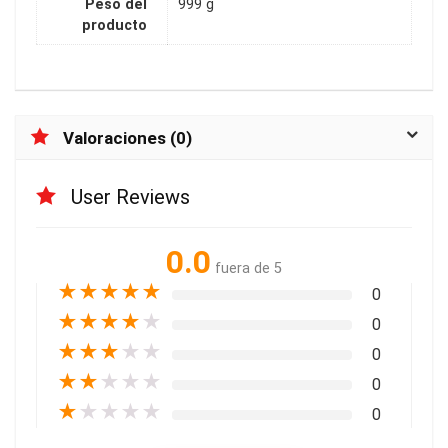
Peso del
999 g
producto
Valoraciones (0)
User Reviews
0.0
fuera de 5
★
★
★
★
★
0
★
★
★
★
★
0
★
★
★
★
★
0
★
★
★
★
★
0
★
★
★
★
★
0