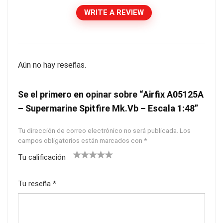
WRITE A REVIEW
Aún no hay reseñas.
Se el primero en opinar sobre “Airfix A05125A
– Supermarine Spitfire Mk.Vb – Escala 1:48”
Tu dirección de correo electrónico no será publicada.
Los
campos obligatorios están marcados con
*
Tu calificación
1
2
3
4
5
Tu reseña
*