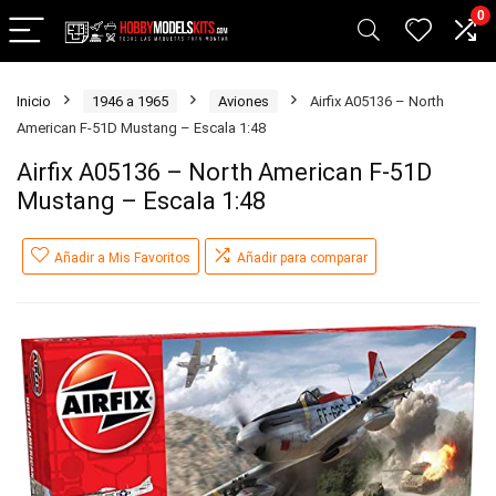
0
Inicio
1946 a 1965
Aviones
Airfix A05136 – North
American F-51D Mustang – Escala 1:48
Airfix A05136 – North American F-51D
Mustang – Escala 1:48
Añadir a Mis Favoritos
Añadir para comparar