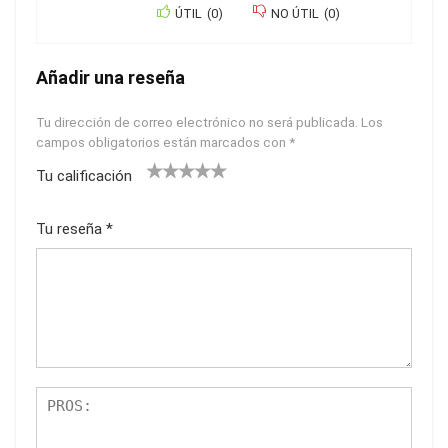
ÚTIL
(
0
)
NO ÚTIL
(
0
)
Añadir una reseña
Tu dirección de correo electrónico no será publicada.
Los
campos obligatorios están marcados con
*
Tu calificación
1
2
3
4
5
Tu reseña
*