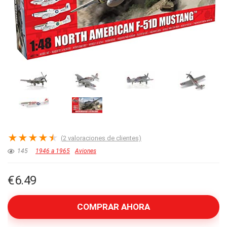
★
★
★
★
★
(
2
valoraciones de clientes)
145
1946 a 1965
Aviones
€
6.49
COMPRAR AHORA