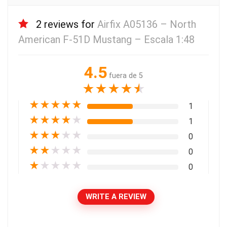
2 reviews for
Airfix A05136 – North
American F-51D Mustang – Escala 1:48
4.5
fuera de 5
★
★
★
★
★
★
★
★
★
★
1
★
★
★
★
★
1
★
★
★
★
★
0
★
★
★
★
★
0
★
★
★
★
★
0
WRITE A REVIEW