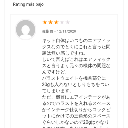
Rating más bajo
★
★
★
★
★
佐藤 貢
–
12/11/2020
キット自体はいつものエアフィッ
クスなのでとくにこれと言った問
題は無い感じですね。
しいて言えばこれはエアフィック
スと言うより元々の機体の問題な
んですけど、
バラストウェイトを機首部分に
20gも入れないとしりもちをつい
てしまいます。
ただ、機首にエアインテークがあ
るのでバラストを入れるスペース
がインテーク仕切りからコックピ
ットにかけての三角形のスペース
ぐらいしかないので20gはかなり