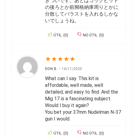
きついです。あとはコックピット
の後ろとか前脚格納庫周りとかに
分散してバラストを入れるしかな
いでしょうね。
ÚTIL
(
0
)
NO ÚTIL
(
0
)
★
★
★
★
★
DON B.
–
16/11/2020
What can I say. This kit is
affordable, well made, well
detailed, and easy to find. And the
Mig 17 is a fascinating subject.
Would I buy it again?
You bet your 37mm Nudelman N-37
gun I would.
ÚTIL
(
0
)
NO ÚTIL
(
0
)