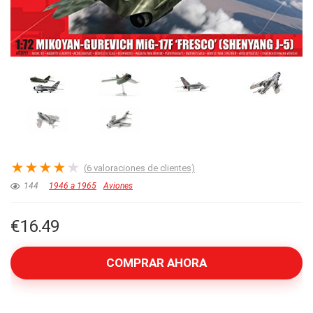
★
★
★
★
★
(
6
valoraciones de clientes)
144
1946 a 1965
Aviones
€
16.49
COMPRAR AHORA