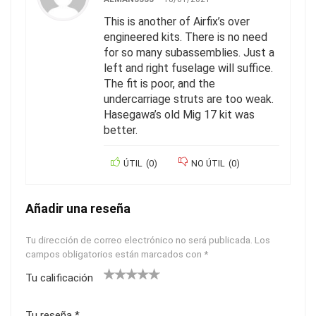
This is another of Airfix’s over
engineered kits. There is no need
for so many subassemblies. Just a
left and right fuselage will suffice.
The fit is poor, and the
undercarriage struts are too weak.
Hasegawa’s old Mig 17 kit was
better.
ÚTIL
(
0
)
NO ÚTIL
(
0
)
Añadir una reseña
Tu dirección de correo electrónico no será publicada.
Los
campos obligatorios están marcados con
*
Tu calificación
1
2
3
4
5
Tu reseña
*