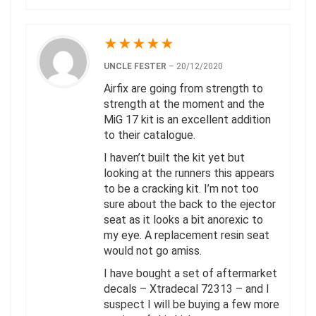
★
★
★
★
★
UNCLE FESTER
–
20/12/2020
Airfix are going from strength to
strength at the moment and the
MiG 17 kit is an excellent addition
to their catalogue.
I haven’t built the kit yet but
looking at the runners this appears
to be a cracking kit. I’m not too
sure about the back to the ejector
seat as it looks a bit anorexic to
my eye. A replacement resin seat
would not go amiss.
I have bought a set of aftermarket
decals – Xtradecal 72313 – and I
suspect I will be buying a few more