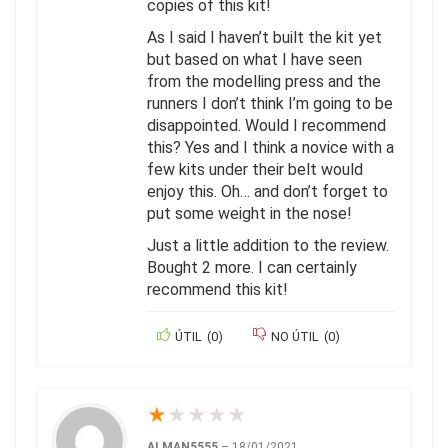
copies of this kit!
As I said I haven’t built the kit yet
but based on what I have seen
from the modelling press and the
runners I don’t think I’m going to be
disappointed. Would I recommend
this? Yes and I think a novice with a
few kits under their belt would
enjoy this. Oh… and don’t forget to
put some weight in the nose!
Just a little addition to the review.
Bought 2 more. I can certainly
recommend this kit!
ÚTIL
(
0
)
NO ÚTIL
(
0
)
★
★
★
★
★
ALMAN5555
–
18/01/2021