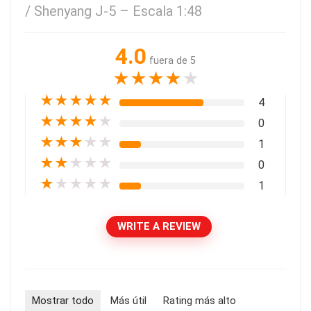
/ Shenyang J-5 – Escala 1:48
4.0
fuera de 5
★
★
★
★
★
★
★
★
★
★
4
★
★
★
★
★
0
★
★
★
★
★
1
★
★
★
★
★
0
★
★
★
★
★
1
WRITE A REVIEW
Mostrar todo
Más útil
Rating más alto