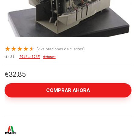
★
★
★
★
★
(
2
valoraciones de clientes)
81
1946 a 1965
Aviones
€
32.85
COMPRAR AHORA