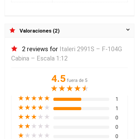
Valoraciones (2)
2 reviews for
Italeri 2991S – F-104G
Cabina – Escala 1:12
4.5
fuera de 5
★
★
★
★
★
★
★
★
★
★
1
★
★
★
★
★
1
★
★
★
★
★
0
★
★
★
★
★
0
★
★
★
★
★
0