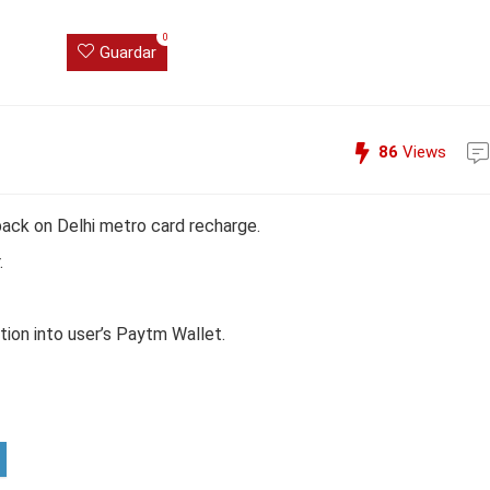
0
Guardar
86
Views
ack on Delhi metro card recharge.
.
tion into user’s Paytm Wallet.