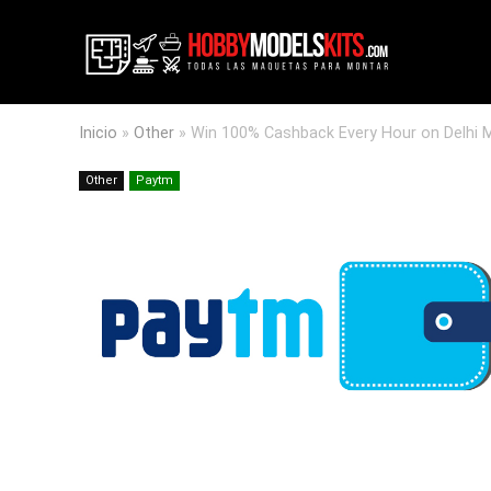
Inicio
»
Other
»
Win 100% Cashback Every Hour on Delhi 
Other
Paytm