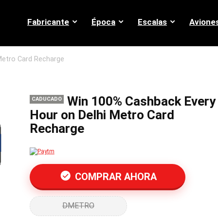
Fabricante
Época
Escalas
Avione
Metro Card Recharge
Win 100% Cashback Every
CADUCADO
Hour on Delhi Metro Card
Recharge
COMPRAR AHORA
DMETRO