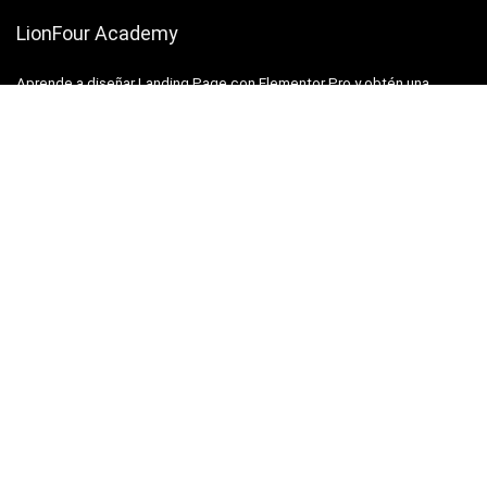
LionFour Academy
Aprende a diseñar Landing Page con Elementor Pro y obtén una
licencia de Elementor Pro para 1 sitio web al apuntarte.