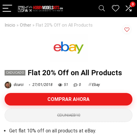
0
Inicio
»
Other
»
Flat 20% Off on All Products
Flat 20% Off on All Products
CADUCADO
dcurci
27/01/2018
51
0
Ebay
COMPRAR AHORA
CDUNIAEB10
Get flat 10% off on all products at eBay.