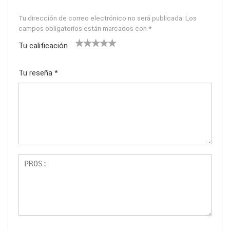
Tu dirección de correo electrónico no será publicada.
Los
campos obligatorios están marcados con
*
Tu calificación
1
2
3
4
5
Tu reseña
*