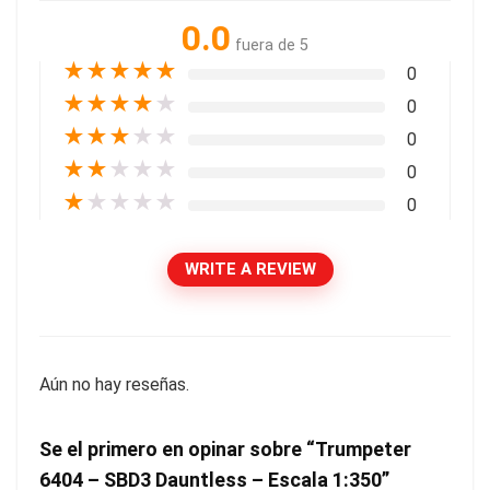
0.0
fuera de 5
★
★
★
★
★
0
★
★
★
★
★
0
★
★
★
★
★
0
★
★
★
★
★
0
★
★
★
★
★
0
WRITE A REVIEW
Aún no hay reseñas.
Se el primero en opinar sobre “Trumpeter
6404 – SBD3 Dauntless – Escala 1:350”