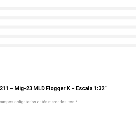
3211 – Mig-23 MLD Flogger K – Escala 1:32”
campos obligatorios están marcados con
*