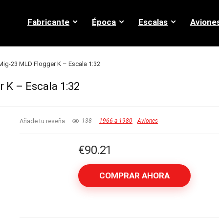
Fabricante
Época
Escalas
Avione
Mig-23 MLD Flogger K – Escala 1:32
 K – Escala 1:32
Añade tu reseña
138
1966 a 1980
Aviones
€
90.21
COMPRAR AHORA