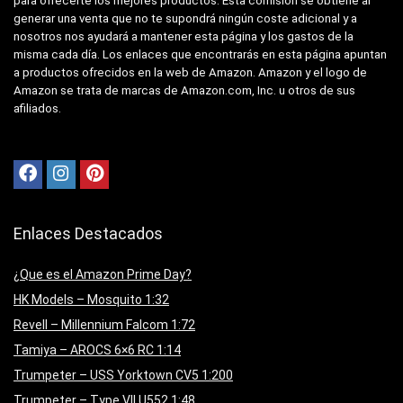
para ofrecerte los mejores productos. Esta comisión se obtiene al
generar una venta que no te supondrá ningún coste adicional y a
nosotros nos ayudará a mantener esta página y los gastos de la
misma cada día. Los enlaces que encontrarás en esta página apuntan
a productos ofrecidos en la web de Amazon. Amazon y el logo de
Amazon se trata de marcas de Amazon.com, Inc. u otros de sus
afiliados.
Enlaces Destacados
¿Que es el Amazon Prime Day?
HK Models – Mosquito 1:32
Revell – Millennium Falcom 1:72
Tamiya – AROCS 6×6 RC 1:14
Trumpeter – USS Yorktown CV5 1:200
Trumpeter – Type VII U552 1:48