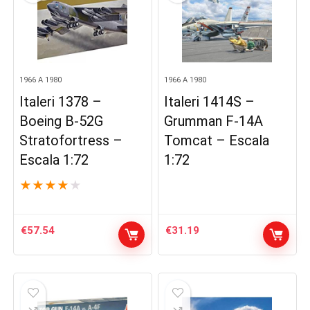
1966 A 1980
1966 A 1980
Italeri 1378 –
Italeri 1414S –
Boeing B-52G
Grumman F-14A
Stratofortress –
Tomcat – Escala
Escala 1:72
1:72
★
★
★
★
★
€
57.54
€
31.19