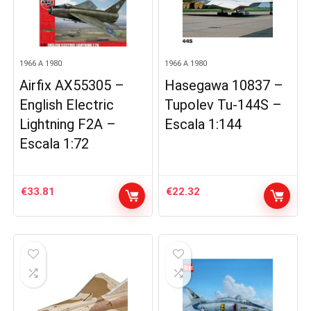
1966 A 1980
1966 A 1980
Airfix AX55305 –
Hasegawa 10837 –
English Electric
Tupolev Tu-144S –
Lightning F2A –
Escala 1:144
Escala 1:72
€
33.81
€
22.32