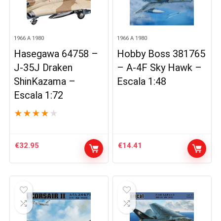
1966 A 1980
1966 A 1980
Hasegawa 64758 –
Hobby Boss 381765
J-35J Draken
– A-4F Sky Hawk –
ShinKazama –
Escala 1:48
Escala 1:72
★
★
★
★
★
€
32.95
€
14.41