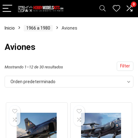
0
Inicio
1966 a 1980
Aviones
cio
cio
Aviones
nimo
ximo
Filter
Mostrando 1–12 de 30 resultados
Orden predeterminado