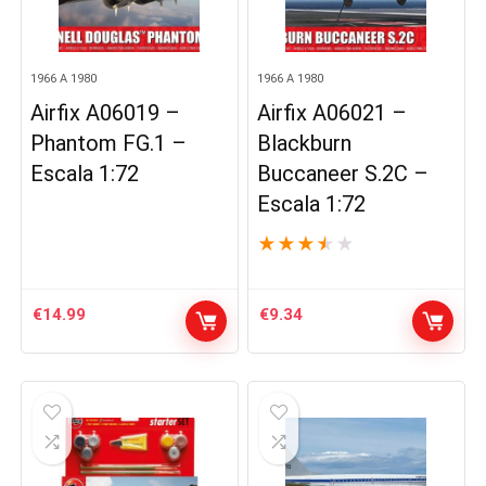
1966 A 1980
1966 A 1980
Airfix A06019 –
Airfix A06021 –
Phantom FG.1 –
Blackburn
Escala 1:72
Buccaneer S.2C –
Escala 1:72
★
★
★
★
★
€
14.99
€
9.34