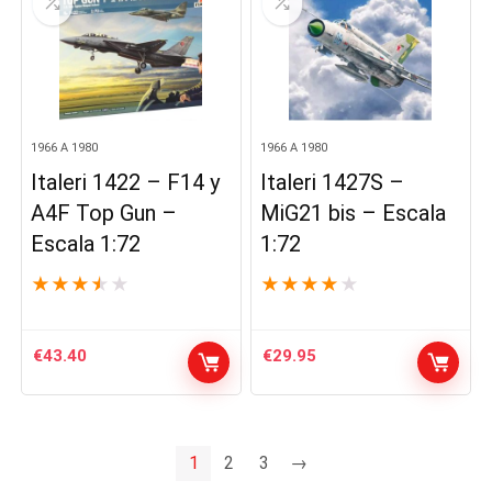
1966 A 1980
1966 A 1980
Italeri 1422 – F14 y
Italeri 1427S –
A4F Top Gun –
MiG21 bis – Escala
Escala 1:72
1:72
★
★
★
★
★
★
★
★
★
★
€
43.40
€
29.95
1
2
3
→