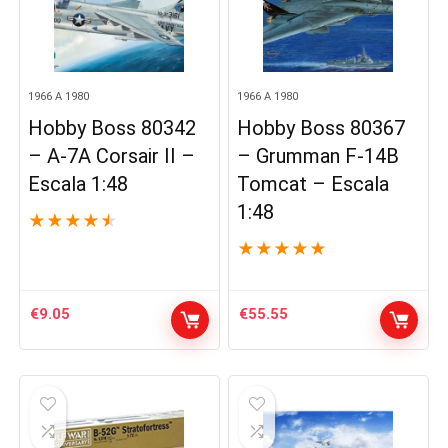
1966 A 1980
1966 A 1980
Hobby Boss 80342
Hobby Boss 80367
– A-7A Corsair II –
– Grumman F-14B
Escala 1:48
Tomcat – Escala
1:48
★
★
★
★
★
★
★
★
★
★
€
9.05
€
55.55