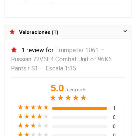
Valoraciones (1)
1 review for
Trumpeter 1061 –
Russian 72V6E4 Combat Unit of 96K6
Pantsir S1 – Escala 1:35
5.0
fuera de 5
★
★
★
★
★
★
★
★
★
★
1
★
★
★
★
★
0
★
★
★
★
★
0
★
★
★
★
★
0