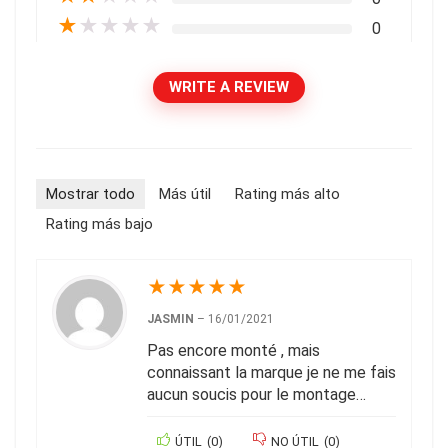
★
★
★
★
★
0
WRITE A REVIEW
Mostrar todo
Más útil
Rating más alto
Rating más bajo
★
★
★
★
★
JASMIN
–
16/01/2021
Pas encore monté , mais
connaissant la marque je ne me fais
aucun soucis pour le montage…
ÚTIL
(
0
)
NO ÚTIL
(
0
)