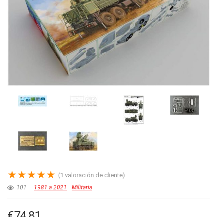
★
★
★
★
★
(
1
valoración de cliente)
101
1981 a 2021
Militaria
€
74.81