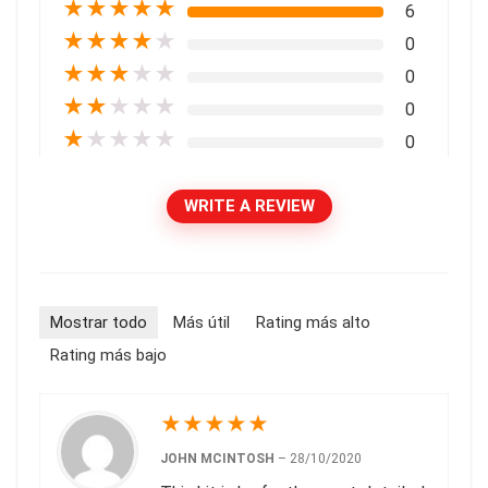
★
★
★
★
★
6
★
★
★
★
★
0
★
★
★
★
★
0
★
★
★
★
★
0
★
★
★
★
★
0
WRITE A REVIEW
Mostrar todo
Más útil
Rating más alto
Rating más bajo
★
★
★
★
★
JOHN MCINTOSH
–
28/10/2020