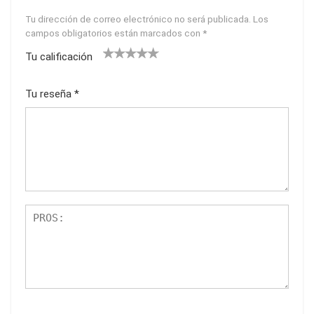
Tu dirección de correo electrónico no será publicada.
Los
campos obligatorios están marcados con
*
Tu calificación
1
2
3
4
5
Tu reseña
*