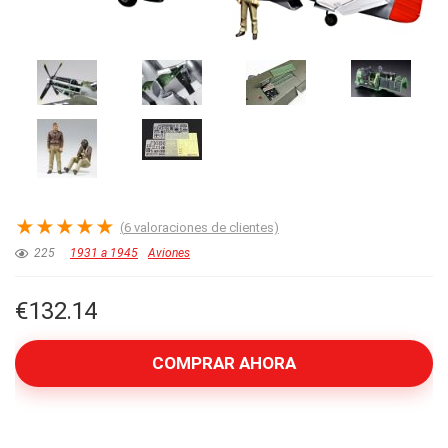
★
★
★
★
★
(
6
valoraciones de clientes)
225
1931 a 1945
Aviones
€
132.14
COMPRAR AHORA