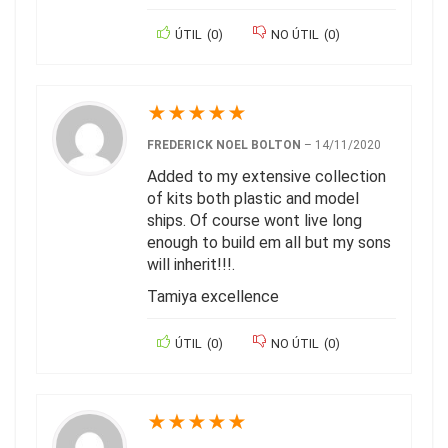
ÚTIL
(
0
)
NO ÚTIL
(
0
)
★
★
★
★
★
FREDERICK NOEL BOLTON
–
14/11/2020
Added to my extensive collection
of kits both plastic and model
ships. Of course wont live long
enough to build em all but my sons
will inherit!!!.
Tamiya excellence
ÚTIL
(
0
)
NO ÚTIL
(
0
)
★
★
★
★
★