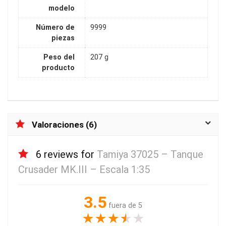
modelo
Número de
9999
piezas
Peso del
207 g
producto
Valoraciones (6)
6 reviews for
Tamiya 37025 – Tanque
Crusader MK.III – Escala 1:35
3.5
fuera de 5
★
★
★
★
★