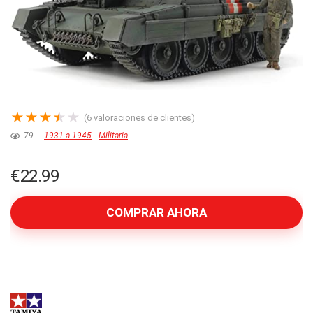
★
★
★
★
★
(
6
valoraciones de clientes)
79
1931 a 1945
Militaria
€
22.99
COMPRAR AHORA