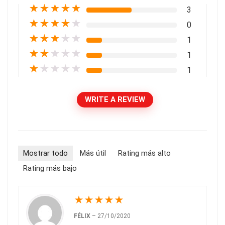
★
★
★
★
★
3
★
★
★
★
★
0
★
★
★
★
★
1
★
★
★
★
★
1
★
★
★
★
★
1
WRITE A REVIEW
Mostrar todo
Más útil
Rating más alto
Rating más bajo
★
★
★
★
★
FÉLIX
–
27/10/2020