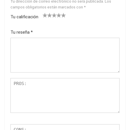
Tu dirección de correo electrónico no será publicada.
Los
campos obligatorios están marcados con
*
Tu calificación
1
2
3
4
5
Tu reseña
*