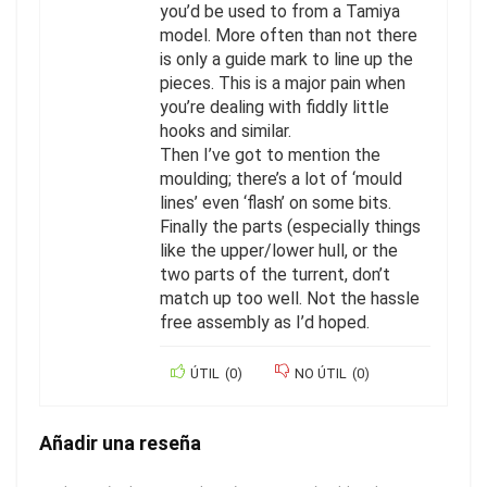
you’d be used to from a Tamiya
model. More often than not there
is only a guide mark to line up the
pieces. This is a major pain when
you’re dealing with fiddly little
hooks and similar.
Then I’ve got to mention the
moulding; there’s a lot of ‘mould
lines’ even ‘flash’ on some bits.
Finally the parts (especially things
like the upper/lower hull, or the
two parts of the turrent, don’t
match up too well. Not the hassle
free assembly as I’d hoped.
ÚTIL
(
0
)
NO ÚTIL
(
0
)
Añadir una reseña