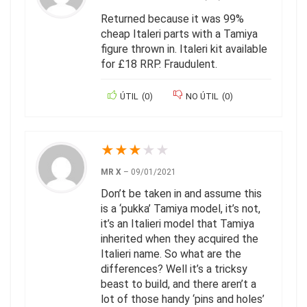
Returned because it was 99%
cheap Italeri parts with a Tamiya
figure thrown in. Italeri kit available
for £18 RRP. Fraudulent.
ÚTIL
(
0
)
NO ÚTIL
(
0
)
★
★
★
★
★
MR X
–
09/01/2021
Don’t be taken in and assume this
is a ‘pukka’ Tamiya model, it’s not,
it’s an Italieri model that Tamiya
inherited when they acquired the
Italieri name. So what are the
differences? Well it’s a tricksy
beast to build, and there aren’t a
lot of those handy ‘pins and holes’