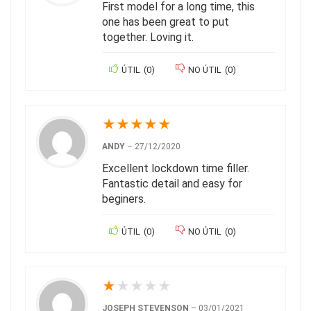
First model for a long time, this
one has been great to put
together. Loving it.
ÚTIL
(
0
)
NO ÚTIL
(
0
)
★
★
★
★
★
ANDY
–
27/12/2020
Excellent lockdown time filler.
Fantastic detail and easy for
beginers.
ÚTIL
(
0
)
NO ÚTIL
(
0
)
★
★
★
★
★
JOSEPH STEVENSON
–
03/01/2021