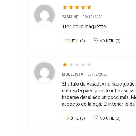
★
★
★
★
★
YASMINE
–
30/12/2020
Très belle maquette
ÚTIL
(
0
)
NO ÚTIL
(
0
)
★
★
★
★
★
MODELISTA
–
30/12/2020
El título de «usada» no hace justi
sólo apta para quien le interese l
haberse detallado un poco más. Me 
aspecto de la caja. El interior le da 
ÚTIL
(
0
)
NO ÚTIL
(
0
)