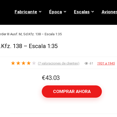
Fabricante
Época
Escalas
Avione
er III Ausf. M, Sd.Kfz. 138 – Escala 1:35
.Kfz. 138 – Escala 1:35
★
★
★
★
★
(
7
valoraciones de clientes)
61
1931 a 1945
€
43.03
COMPRAR AHORA