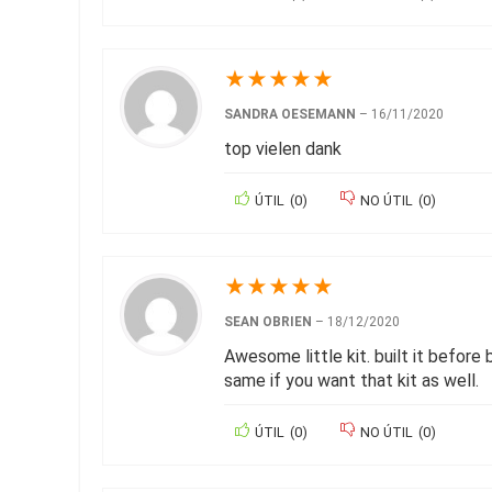
★
★
★
★
★
SANDRA OESEMANN
–
16/11/2020
top vielen dank
ÚTIL
(
0
)
NO ÚTIL
(
0
)
★
★
★
★
★
SEAN OBRIEN
–
18/12/2020
Awesome little kit. built it before
same if you want that kit as well.
ÚTIL
(
0
)
NO ÚTIL
(
0
)