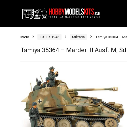
Inicio
1931 a 1945
Militaria
Tamiya 35364 – Mard
Tamiya 35364 – Marder III Ausf. M, Sd