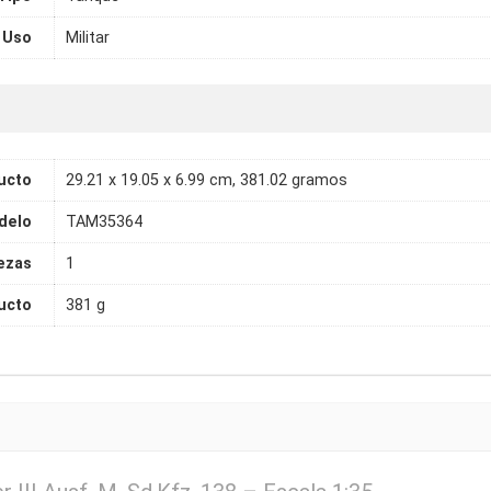
Uso
Militar
ucto
29.21 x 19.05 x 6.99 cm, 381.02 gramos
delo
TAM35364
ezas
1
ucto
381 g