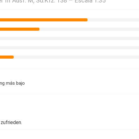
III Ausf. M, Sd.Kfz. 138 – Escala 1:35
ing más bajo
zufrieden.