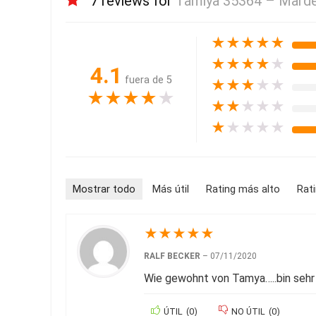
7 reviews for
Tamiya 35364 – Marder 
★
★
★
★
★
★
★
★
★
★
4.1
fuera de 5
★
★
★
★
★
★
★
★
★
★
★
★
★
★
★
★
★
★
★
★
Mostrar todo
Más útil
Rating más alto
Rat
★
★
★
★
★
RALF BECKER
–
07/11/2020
Wie gewohnt von Tamya…..bin sehr 
ÚTIL
(
0
)
NO ÚTIL
(
0
)