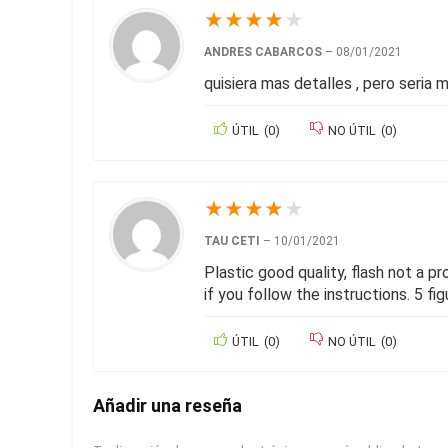
★
★
★
★
★
ANDRES CABARCOS
–
08/01/2021
quisiera mas detalles , pero seria 
ÚTIL
(
0
)
NO ÚTIL
(
0
)
★
★
★
★
★
TAU CETI
–
10/01/2021
Plastic good quality, flash not a pr
if you follow the instructions. 5 fig
ÚTIL
(
0
)
NO ÚTIL
(
0
)
Añadir una reseña