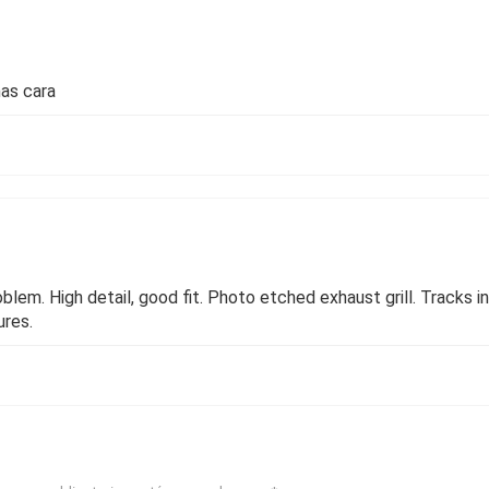
mas cara
oblem. High detail, good fit. Photo etched exhaust grill. Tracks i
ures.