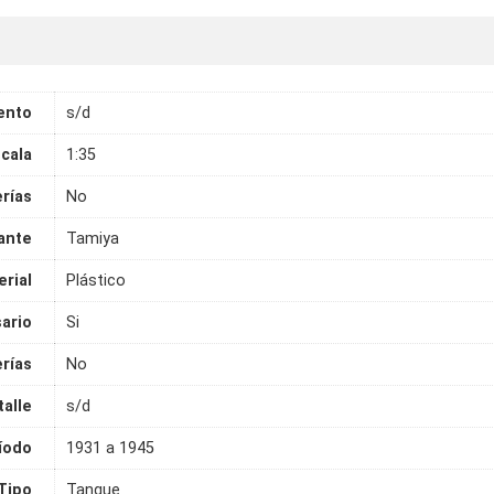
ento
s/d
cala
1:35
erías
No
ante
Tamiya
rial
Plástico
ario
Si
rías
No
talle
s/d
íodo
1931 a 1945
Tipo
Tanque