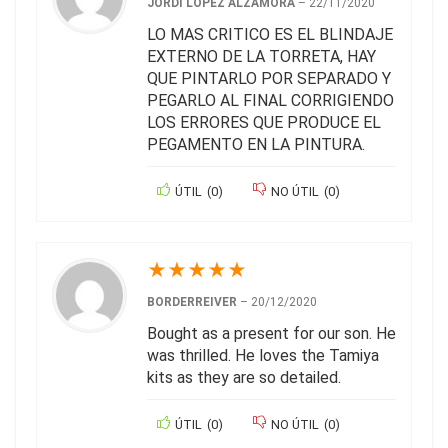
JORDI LÓPEZ ALZAMORA
–
22/11/2020
LO MAS CRITICO ES EL BLINDAJE
EXTERNO DE LA TORRETA, HAY
QUE PINTARLO POR SEPARADO Y
PEGARLO AL FINAL CORRIGIENDO
LOS ERRORES QUE PRODUCE EL
PEGAMENTO EN LA PINTURA.
ÚTIL
(
0
)
NO ÚTIL
(
0
)
★
★
★
★
★
BORDERREIVER
–
20/12/2020
Bought as a present for our son. He
was thrilled. He loves the Tamiya
kits as they are so detailed.
ÚTIL
(
0
)
NO ÚTIL
(
0
)