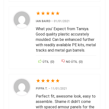
★
★
★
★
★
IAN BAIRD
–
01/01/2021
What you’ Expect from Tamiya.
Good quality plastic accurately
moulded. Can be enhanced further
with readily available PE kits, metal
tracks and metal gun barrels.
ÚTIL
(
0
)
NO ÚTIL
(
0
)
★
★
★
★
★
PIPPA T.
–
11/01/2021
Perfect fit, awesome look, easy to
assemble.. Shame it didn’t come
with spaced armour panels for the