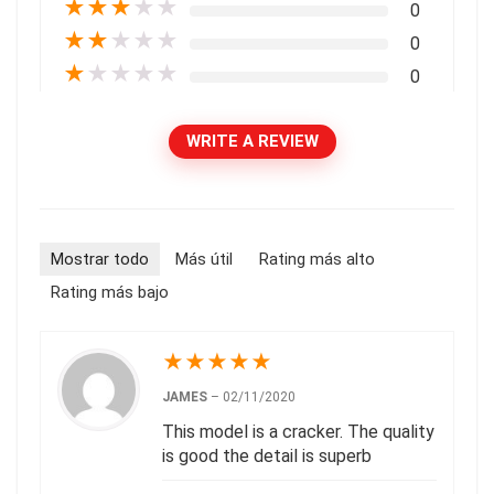
★
★
★
★
★
0
★
★
★
★
★
0
★
★
★
★
★
0
WRITE A REVIEW
Mostrar todo
Más útil
Rating más alto
Rating más bajo
★
★
★
★
★
JAMES
–
02/11/2020
This model is a cracker. The quality
is good the detail is superb