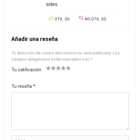
sides.
ÚTIL
(
0
)
NO ÚTIL
(
0
)
Añadir una reseña
Tu dirección de correo electrónico no será publicada.
Los
campos obligatorios están marcados con
*
Tu calificación
1
2
3
4
5
Tu reseña
*