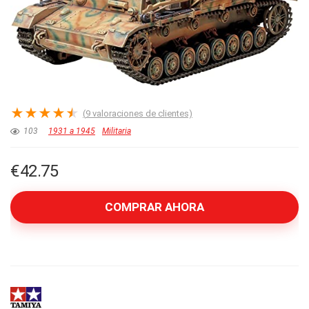
★
★
★
★
★
(
9
valoraciones de clientes)
103
1931 a 1945
Militaria
€
42.75
COMPRAR AHORA