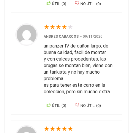
ÚTIL
(
0
)
NO ÚTIL
(
0
)
★
★
★
★
★
ANDRES CABARCOS
–
09/11/2020
un panzer IV de cañon largo, de
buena calidad, facil de montar
y con calcas procedentes, las
orugas se montan bien, viene con
un tankista y no hay mucho
problema
es para tener este carro en la
coleccion, pero sin mucho extra
ÚTIL
(
0
)
NO ÚTIL
(
0
)
★
★
★
★
★