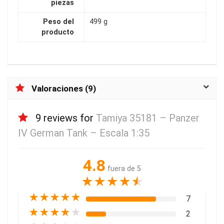
piezas
Peso del
499 g
producto
Valoraciones (9)
9 reviews for
Tamiya 35181 – Panzer
IV German Tank – Escala 1:35
4.8
fuera de 5
★
★
★
★
★
★
★
★
★
★
7
★
★
★
★
★
2