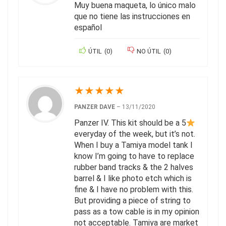
Muy buena maqueta, lo único malo
que no tiene las instrucciones en
español
ÚTIL
(
0
)
NO ÚTIL
(
0
)
★
★
★
★
★
PANZER DAVE
–
13/11/2020
Panzer IV. This kit should be a 5
everyday of the week, but it’s not.
When I buy a Tamiya model tank I
know I’m going to have to replace
rubber band tracks & the 2 halves
barrel & I like photo etch which is
fine & I have no problem with this.
But providing a piece of string to
pass as a tow cable is in my opinion
not acceptable. Tamiya are market