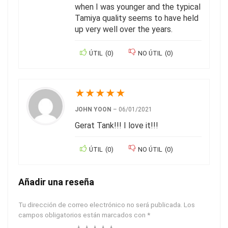
when I was younger and the typical
Tamiya quality seems to have held
up very well over the years.
ÚTIL
(
0
)
NO ÚTIL
(
0
)
★
★
★
★
★
JOHN YOON
–
06/01/2021
Gerat Tank!!! I love it!!!
ÚTIL
(
0
)
NO ÚTIL
(
0
)
Añadir una reseña
Tu dirección de correo electrónico no será publicada.
Los
campos obligatorios están marcados con
*