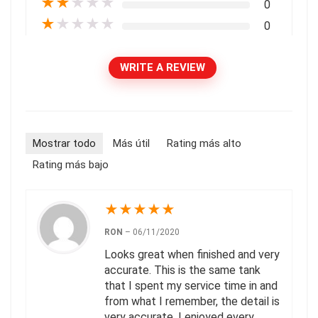
★
★
★
★
★
0
★
★
★
★
★
0
WRITE A REVIEW
Mostrar todo
Más útil
Rating más alto
Rating más bajo
★
★
★
★
★
RON
–
06/11/2020
Looks great when finished and very
accurate. This is the same tank
that I spent my service time in and
from what I remember, the detail is
very accurate. I enjoyed every