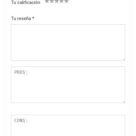
Tu calificación
1
2
3
4
5
Tu reseña
*