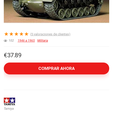
★
★
★
★
★
(
5
valoraciones de clientes)
102
1946 a 1965
Militaria
€
37.89
COMPRAR AHORA
Tamiya