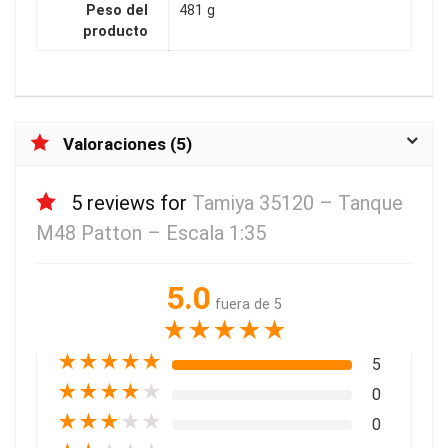
Peso del
481 g
producto
Valoraciones (5)
5 reviews for
Tamiya 35120 – Tanque
M48 Patton – Escala 1:35
5.0
fuera de 5
★
★
★
★
★
★
★
★
★
★
5
★
★
★
★
★
0
★
★
★
★
★
0