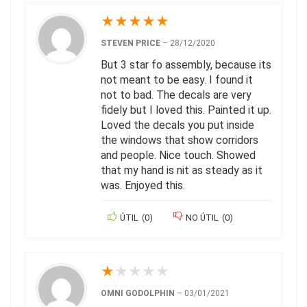
★
★
★
★
★
STEVEN PRICE
–
28/12/2020
But 3 star fo assembly, because its
not meant to be easy. I found it
not to bad. The decals are very
fidely but I loved this. Painted it up.
Loved the decals you put inside
the windows that show corridors
and people. Nice touch. Showed
that my hand is nit as steady as it
was. Enjoyed this.
ÚTIL
(
0
)
NO ÚTIL
(
0
)
★
★
★
★
★
OMNI GODOLPHIN
–
03/01/2021