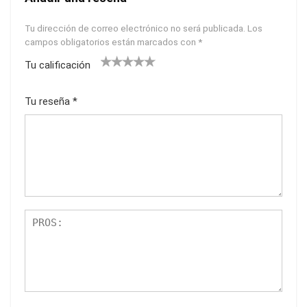
Tu dirección de correo electrónico no será publicada.
Los
campos obligatorios están marcados con
*
Tu calificación
1
2
3
4
5
Tu reseña
*