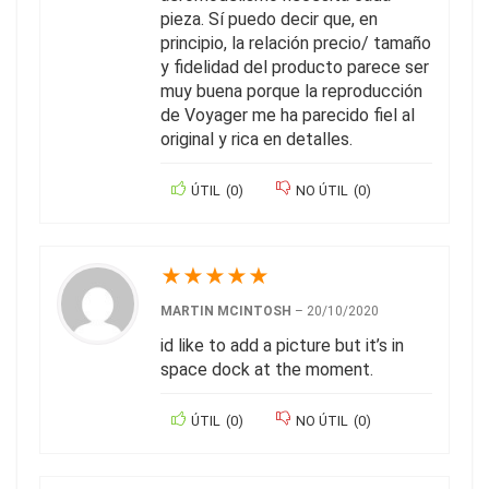
pieza. Sí puedo decir que, en
principio, la relación precio/ tamaño
y fidelidad del producto parece ser
muy buena porque la reproducción
de Voyager me ha parecido fiel al
original y rica en detalles.
ÚTIL
(
0
)
NO ÚTIL
(
0
)
★
★
★
★
★
MARTIN MCINTOSH
–
20/10/2020
id like to add a picture but it’s in
space dock at the moment.
ÚTIL
(
0
)
NO ÚTIL
(
0
)