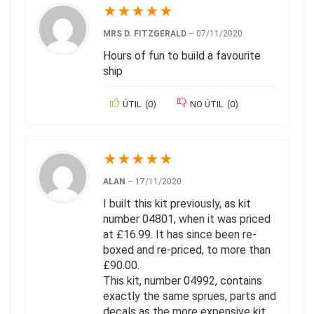
★
★
★
★
★
MRS D. FITZGERALD
–
07/11/2020
Hours of fun to build a favourite
ship
ÚTIL
(
0
)
NO ÚTIL
(
0
)
★
★
★
★
★
ALAN
–
17/11/2020
I built this kit previously, as kit
number 04801, when it was priced
at £16.99. It has since been re-
boxed and re-priced, to more than
£90.00.
This kit, number 04992, contains
exactly the same sprues, parts and
decals as the more expensive kit