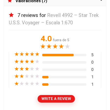
Valoraciones (7)
7 reviews for
Revell 4992 – Star Trek
U.S.S. Voyager – Escala 1:670
4.0
fuera de 5
★
★
★
★
★
★
★
★
★
★
5
★
★
★
★
★
0
★
★
★
★
★
0
★
★
★
★
★
1
★
★
★
★
★
1
WRITE A REVIEW