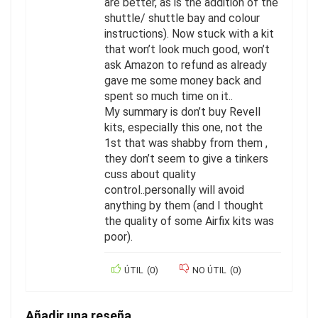
are better, as is the addition of the
shuttle/ shuttle bay and colour
instructions). Now stuck with a kit
that won’t look much good, won’t
ask Amazon to refund as already
gave me some money back and
spent so much time on it..
My summary is don’t buy Revell
kits, especially this one, not the
1st that was shabby from them ,
they don’t seem to give a tinkers
cuss about quality
control..personally will avoid
anything by them (and I thought
the quality of some Airfix kits was
poor).
ÚTIL
(
0
)
NO ÚTIL
(
0
)
Añadir una reseña