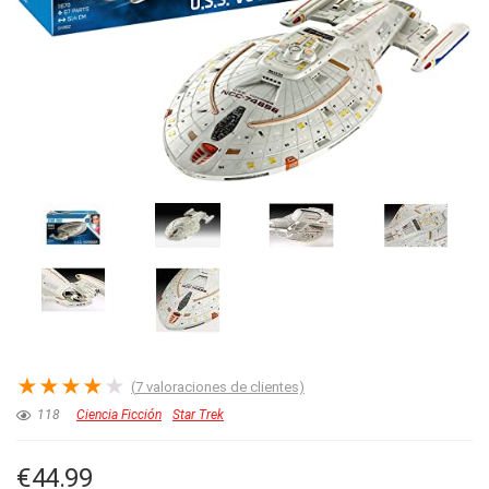
★
★
★
★
★
(
7
valoraciones de clientes)
118
Ciencia Ficción
Star Trek
€
44.99