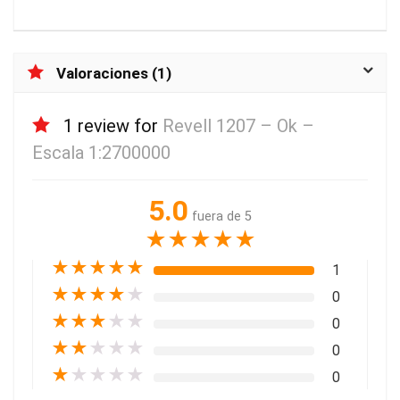
Valoraciones (1)
1 review for
Revell 1207 – Ok –
Escala 1:2700000
5.0
fuera de 5
★
★
★
★
★
★
★
★
★
★
1
★
★
★
★
★
0
★
★
★
★
★
0
★
★
★
★
★
0
★
★
★
★
★
0