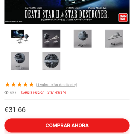
★
★
★
★
★
(
1
valoración de cliente)
699
Ciencia Ficción
Star Wars VI
€
31.66
COMPRAR AHORA