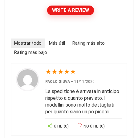
WRITE A REVIEW
Mostrar todo
Más útil
Rating más alto
Rating más bajo
★
★
★
★
★
PAOLO GIUVA
–
11/11/2020
La spedizione è arrivata in anticipo
rispetto a quanto previsto. I
modellini sono molto dettagliati
per quanto siano un pò piccoli
ÚTIL
(
0
)
NO ÚTIL
(
0
)