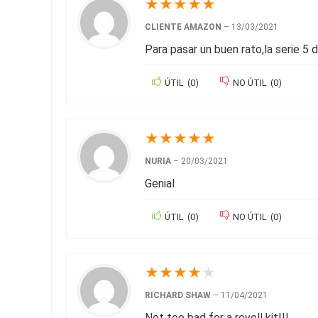
★
★
★
★
★
CLIENTE AMAZON
–
13/03/2021
Para pasar un buen rato,la serie 5
ÚTIL
(
0
)
NO ÚTIL
(
0
)
★
★
★
★
★
NURIA
–
20/03/2021
Genial
ÚTIL
(
0
)
NO ÚTIL
(
0
)
★
★
★
★
★
RICHARD SHAW
–
11/04/2021
Not too bad for a revell kit!!!