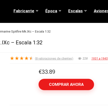
Fabricante
Época
Escalas
Avione
marine Spitfire Mk.IXc – Escala 1:32
.IXc – Escala 1:32
★
★
★
★
★
(
8
valoraciones de clientes)
228
1931 a 1945
€
33.89
COMPRAR AHORA