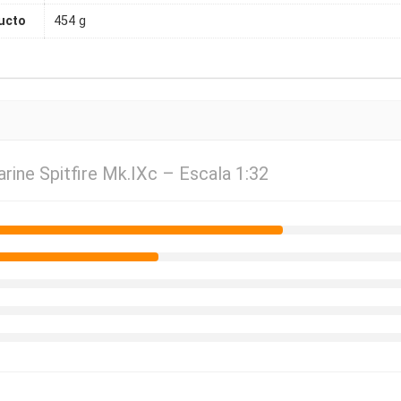
ucto
454 g
rine Spitfire Mk.IXc – Escala 1:32