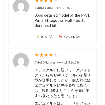
★
★
★
★
★
SMOKEYMIKE
–
12/12/2020
Good detailed model of the P-51.
Parts fit together well – better
than most kits.
ÚTIL
(
0
)
NO ÚTIL
(
0
)
★
★
★
★
★
AMAZONカスタマー
–
28/12/2020
エデュアルドに続いてエアフィッ
クスからも1/48スケールの初期D
型が登場しましたが、個人的には
エデュアルドに先手を打つ為に
も、後期D型よりこちらを先に出
すべきだったと思います。
エデュアルドは、ドーサルフィン