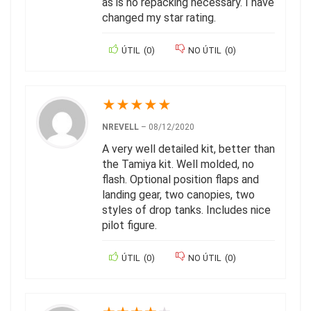
as is no repacking necessary. I have
changed my star rating.
ÚTIL
(
0
)
NO ÚTIL
(
0
)
★
★
★
★
★
NREVELL
–
08/12/2020
A very well detailed kit, better than
the Tamiya kit. Well molded, no
flash. Optional position flaps and
landing gear, two canopies, two
styles of drop tanks. Includes nice
pilot figure.
ÚTIL
(
0
)
NO ÚTIL
(
0
)