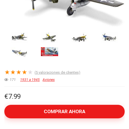
★
★
★
★
★
(
5
valoraciones de clientes)
171
1931 a 1945
Aviones
€
7.99
COMPRAR AHORA