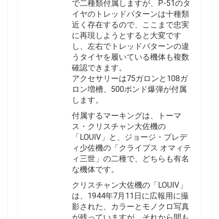
で二種類付属しますが、P-51のタ
イヤのトレッドパターンは十種類
近く存在するので、ここまで忠実
に再現しようとすると大変です
し、左右でトレッドパターンの違
うタイヤを履いている機体も複数
確認できます。
アクセサリーは75ガロンと108ガ
ロン増槽、500ポンド爆弾が付属
します。
付属するマーキングは、トーマ
ス・クリスチャン大佐機の
「LOUⅣ」と、ジョージ・プレデ
ィ少佐機の「クライプス オマィテ
ィ三世」の二種で、どちらも有名
な機体です。
クリスチャン大佐機の「LOUⅣ」
は、1944年7月11日に広報用に撮
影された、カラーとモノクロ写真
が残っていますが、それから間も