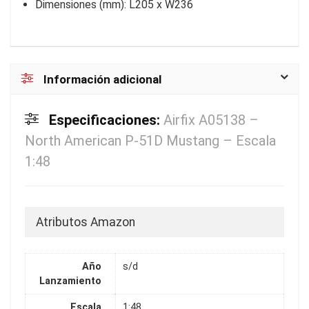
Dimensiones (mm): L205 x W236
Información adicional
Especificaciones:
Airfix A05138 –
North American P-51D Mustang – Escala
1:48
Atributos Amazon
Año
s/d
Lanzamiento
Escala
1:48