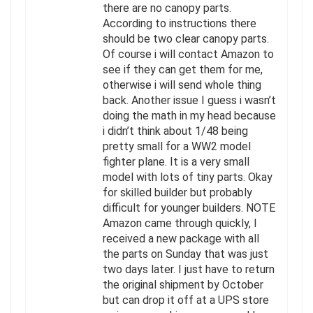
there are no canopy parts.
According to instructions there
should be two clear canopy parts.
Of course i will contact Amazon to
see if they can get them for me,
otherwise i will send whole thing
back. Another issue I guess i wasn’t
doing the math in my head because
i didn’t think about 1/48 being
pretty small for a WW2 model
fighter plane. It is a very small
model with lots of tiny parts. Okay
for skilled builder but probably
difficult for younger builders. NOTE
Amazon came through quickly, I
received a new package with all
the parts on Sunday that was just
two days later. I just have to return
the original shipment by October
but can drop it off at a UPS store