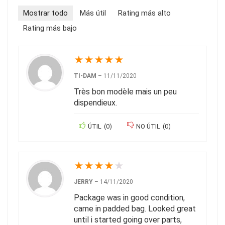
Mostrar todo
Más útil
Rating más alto
Rating más bajo
★
★
★
★
★
TI-DAM
–
11/11/2020
Très bon modèle mais un peu
dispendieux.
ÚTIL
(
0
)
NO ÚTIL
(
0
)
★
★
★
★
★
JERRY
–
14/11/2020
Package was in good condition,
came in padded bag. Looked great
until i started going over parts,