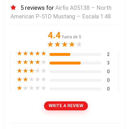
5 reviews for
Airfix A05138 – North
American P-51D Mustang – Escala 1:48
4.4
fuera de 5
★
★
★
★
★
★
★
★
★
★
2
★
★
★
★
★
3
★
★
★
★
★
0
★
★
★
★
★
0
★
★
★
★
★
0
WRITE A REVIEW