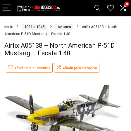
0
Inicio
1931 a 1945
Aviones
Airfix A05138 – North
American P-51D Mustang – Escala 1:48
Airfix A05138 – North American P-51D
Mustang – Escala 1:48
Añadir a Mis Favoritos
Añadir para comparar