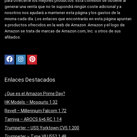
para ofrecerte los mejores productos. Esta comisión se obtiene al
generar una venta que no te supondrá ningún coste adicional y a
nosotros nos ayudará a mantener esta página y los gastos de la
misma cada día. Los enlaces que encontrarás en esta página apuntan
a productos ofrecidos en la web de Amazon. Amazon y el logo de
Amazon se trata de marcas de Amazon.com, Inc. u otros de sus
afiliados.
Enlaces Destacados
¿Que es el Amazon Prime Day?
HK Models – Mosquito 1:32
Revell – Millennium Falcom 1:72
Tamiya – AROCS 6×6 RC 1:14
Trumpeter – USS Yorktown CV5 1:200
Trumpeter – Type VII U552 1:48