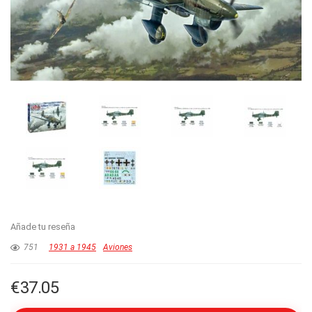
Añade tu reseña
751
1931 a 1945
Aviones
€
37.05