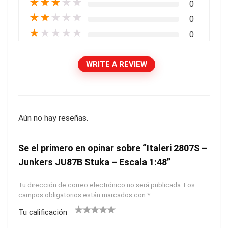
★
★
★
★
★
0
★
★
★
★
★
0
★
★
★
★
★
0
WRITE A REVIEW
Aún no hay reseñas.
Se el primero en opinar sobre “Italeri 2807S –
Junkers JU87B Stuka – Escala 1:48”
Tu dirección de correo electrónico no será publicada.
Los
campos obligatorios están marcados con
*
Tu calificación
1
2
3
4
5