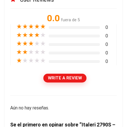
0.0
fuera de 5
★
★
★
★
★
0
★
★
★
★
★
0
★
★
★
★
★
0
★
★
★
★
★
0
★
★
★
★
★
0
WRITE A REVIEW
Aún no hay reseñas.
Se el primero en opinar sobre “Italeri 2790S –