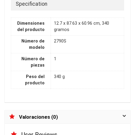
Specification
Dimensiones
12.7 x 87.63 x 60.96 cm, 340
del producto
gramos
Número de
2790S
modelo
Número de
1
piezas
Peso del
340 g
producto
Valoraciones (0)
User Reviews