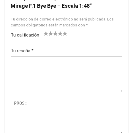
Mirage F.1 Bye Bye – Escala 1:48”
Tu dirección de correo electrónico no será publicada.
Los
campos obligatorios están marcados con
*
Tu calificación
1
2
3
4
5
Tu reseña
*