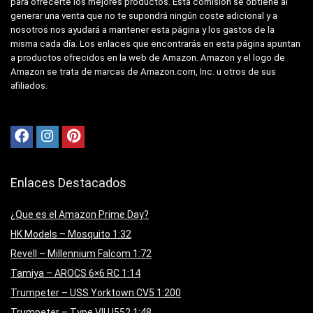
para ofrecerte los mejores productos. Esta comisión se obtiene al
generar una venta que no te supondrá ningún coste adicional y a
nosotros nos ayudará a mantener esta página y los gastos de la
misma cada día. Los enlaces que encontrarás en esta página apuntan
a productos ofrecidos en la web de Amazon. Amazon y el logo de
Amazon se trata de marcas de Amazon.com, Inc. u otros de sus
afiliados.
Enlaces Destacados
¿Que es el Amazon Prime Day?
HK Models – Mosquito 1:32
Revell – Millennium Falcom 1:72
Tamiya – AROCS 6×6 RC 1:14
Trumpeter – USS Yorktown CV5 1:200
Trumpeter – Type VII U552 1:48