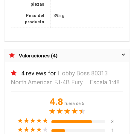
piezas
Peso del
395 g
producto
Valoraciones (4)
4 reviews for
Hobby Boss 80313 –
North American FJ-4B Fury – Escala 1:48
4.8
fuera de 5
★
★
★
★
★
★
★
★
★
★
3
★
★
★
★
★
1