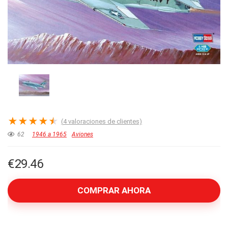
★
★
★
★
★
(
4
valoraciones de clientes)
62
1946 a 1965
Aviones
€
29.46
COMPRAR AHORA