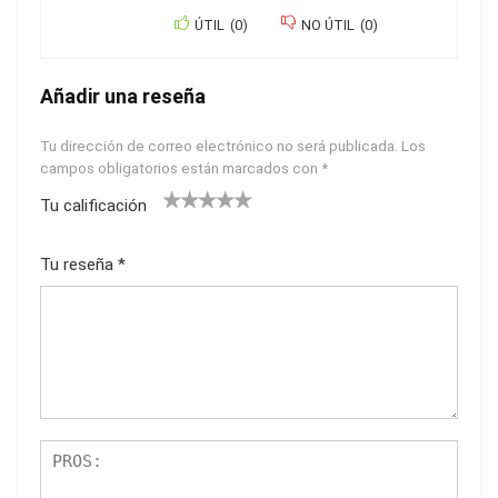
ÚTIL
(
0
)
NO ÚTIL
(
0
)
Añadir una reseña
Tu dirección de correo electrónico no será publicada.
Los
campos obligatorios están marcados con
*
Tu calificación
1
2
3
4
5
Tu reseña
*