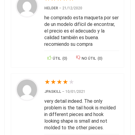
HELDER
–
21/12/2020
he comprado esta maqueta por ser
de un modelo difícil de encontrar,
el precio es el adecuado y la
calidad también es buena.
recomiendo su compra
ÚTIL
(
0
)
NO ÚTIL
(
0
)
★
★
★
★
★
JPASKILL
–
10/01/2021
very detail indeed. The only
problem is the tail hook is molded
in different pieces and hook
looking shape is small and not
molded to the other pieces.