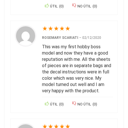
ÚTIL
(
0
)
NO ÚTIL
(
0
)
★
★
★
★
★
ROSEMARY SCARIATI
–
02/12/2020
This was my first hobby boss
model and now they have a good
reputation with me. All the sheets
of pieces are in separate bags and
the decal instructions were in full
color which was very nice. My
model turned out well and I am
very happy with the product.
ÚTIL
(
0
)
NO ÚTIL
(
0
)
★
★
★
★
★