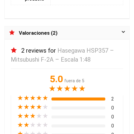
Valoraciones (2)
2 reviews for
Hasegawa HSP357 –
Mitsubushi F-2A – Escala 1:48
5.0
fuera de 5
★
★
★
★
★
★
★
★
★
★
2
★
★
★
★
★
0
★
★
★
★
★
0
★
★
★
★
★
0
★
★
★
★
★