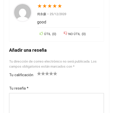
★
★
★
★
★
何永森
–
25/12/2020
good
ÚTIL
(
0
)
NO ÚTIL
(
0
)
Añadir una reseña
Tu dirección de correo electrónico no será publicada.
Los
campos obligatorios están marcados con
*
Tu calificación
1
2
3
4
5
Tu reseña
*