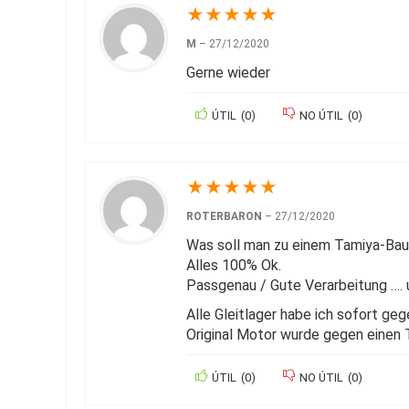
★
★
★
★
★
M
–
27/12/2020
Gerne wieder
ÚTIL
(
0
)
NO ÚTIL
(
0
)
★
★
★
★
★
ROTERBARON
–
27/12/2020
Was soll man zu einem Tamiya-Bau
Alles 100% Ok.
Passgenau / Gute Verarbeitung …. 
Alle Gleitlager habe ich sofort ge
Original Motor wurde gegen einen
ÚTIL
(
0
)
NO ÚTIL
(
0
)