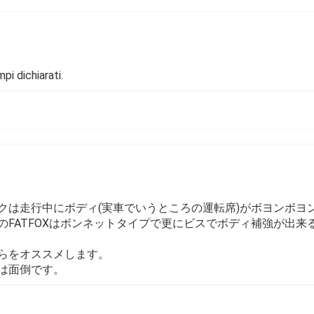
i dichiarati.
クは走行中にボディ(実車でいうところの運転席)がボヨンボヨ
のFATFOXはボンネットタイプで更にビスでボディ補強が出
らをオススメします。
は面倒です。