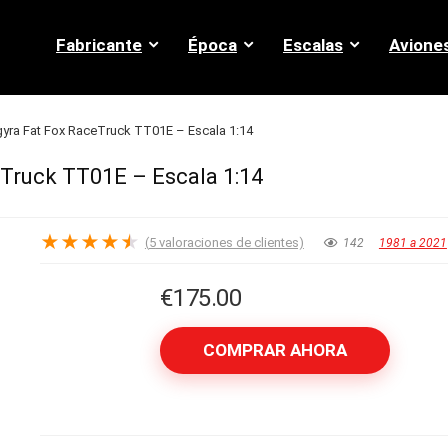
Fabricante
Época
Escalas
Avione
yra Fat Fox RaceTruck TT01E – Escala 1:14
Truck TT01E – Escala 1:14
★
★
★
★
★
(
5
valoraciones de clientes)
142
1981 a 2021
€
175.00
COMPRAR AHORA