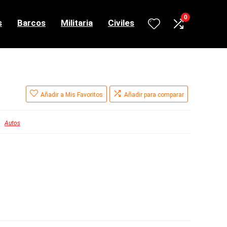
0
s
Barcos
Militaria
Civiles
Añadir a Mis Favoritos
Añadir para comparar
Autos