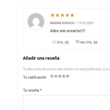
★
★
★
★
★
NADINE KORSCH
–
17/01/2021
Alles wie erwartet!!!
ÚTIL
(
0
)
NO ÚTIL
(
0
)
Añadir una reseña
Tu dirección de correo electrónico no será publicada.
Los 
Tu calificación
1
2
3
4
5
Tu reseña
*