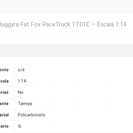
Buggyra Fat Fox RaceTruck TT01E – Escala 1:14
ento
s/d
cala
1:14
erías
No
ante
Tamiya
rial
Policarbonato
ario
Si