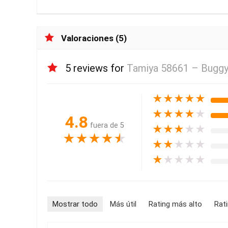
Valoraciones (5)
5 reviews for
Tamiya 58661 – Buggy
★
★
★
★
★
★
★
★
★
★
4.8
fuera de 5
★
★
★
★
★
★
★
★
★
★
★
★
★
★
★
★
★
★
★
★
Mostrar todo
Más útil
Rating más alto
Rat