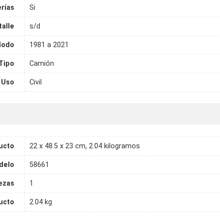
rías
Si
talle
s/d
íodo
1981 a 2021
Tipo
Camión
Uso
Civil
ucto
22 x 48.5 x 23 cm, 2.04 kilogramos
delo
58661
ezas
1
ucto
2.04 kg