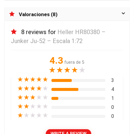
Valoraciones (8)
8 reviews for
Heller HR80380 –
Junker Ju-52 – Escala 1:72
4.3
fuera de 5
★
★
★
★
★
★
★
★
★
★
3
★
★
★
★
★
4
★
★
★
★
★
1
★
★
★
★
★
0
★
★
★
★
★
0
WRITE A REVIEW