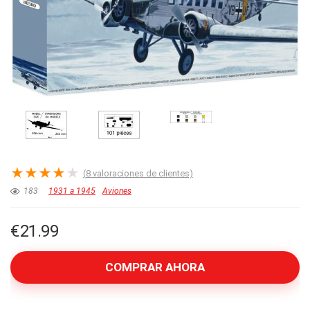
★
★
★
★
★
(
8
valoraciones de clientes)
183
1931 a 1945
Aviones
€
21.99
COMPRAR AHORA