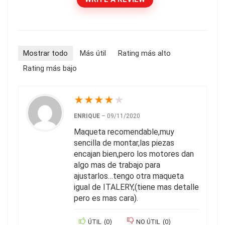
Mostrar todo
Más útil
Rating más alto
Rating más bajo
★
★
★
★
★
ENRIQUE
–
09/11/2020
Maqueta recomendable,muy
sencilla de montar,las piezas
encajan bien,pero los motores dan
algo mas de trabajo para
ajustarlos…tengo otra maqueta
igual de ITALERY,(tiene mas detalle
pero es mas cara).
ÚTIL
(
0
)
NO ÚTIL
(
0
)