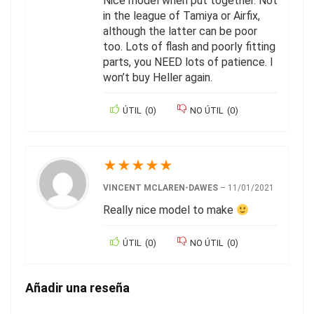
Nice model when put together. Not
in the league of Tamiya or Airfix,
although the latter can be poor
too. Lots of flash and poorly fitting
parts, you NEED lots of patience. I
won’t buy Heller again.
ÚTIL
(
0
)
NO ÚTIL
(
0
)
★
★
★
★
★
VINCENT MCLAREN-DAWES
–
11/01/2021
Really nice model to make
ÚTIL
(
0
)
NO ÚTIL
(
0
)
Añadir una reseña