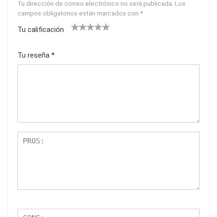
Tu dirección de correo electrónico no será publicada.
Los
campos obligatorios están marcados con
*
Tu calificación
1
2
3
4
5
Tu reseña
*