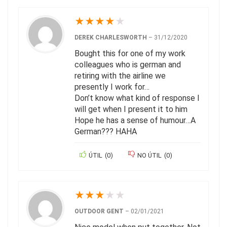
★
★
★
★
★
DEREK CHARLESWORTH
–
31/12/2020
Bought this for one of my work
colleagues who is german and
retiring with the airline we
presently I work for…
Don’t know what kind of response I
will get when I present it to him
Hope he has a sense of humour…A
German??? HAHA
ÚTIL
(
0
)
NO ÚTIL
(
0
)
★
★
★
★
★
OUTDOOR GENT
–
02/01/2021