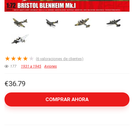
★
★
★
★
★
(
6
valoraciones de clientes)
177
1931 a 1945
Aviones
€
36.79
COMPRAR AHORA