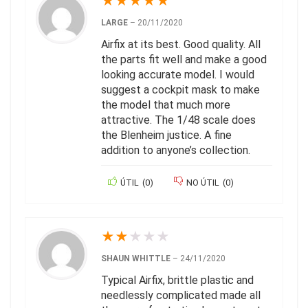
★
★
★
★
★
LARGE
–
20/11/2020
Airfix at its best. Good quality. All
the parts fit well and make a good
looking accurate model. I would
suggest a cockpit mask to make
the model that much more
attractive. The 1/48 scale does
the Blenheim justice. A fine
addition to anyone’s collection.
ÚTIL
(
0
)
NO ÚTIL
(
0
)
★
★
★
★
★
SHAUN WHITTLE
–
24/11/2020
Typical Airfix, brittle plastic and
needlessly complicated made all