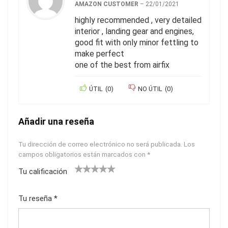
AMAZON CUSTOMER
–
22/01/2021
highly recommended , very detailed
interior , landing gear and engines,
good fit with only minor fettling to
make perfect
one of the best from airfix
ÚTIL
(
0
)
NO ÚTIL
(
0
)
Añadir una reseña
Tu dirección de correo electrónico no será publicada.
Los
campos obligatorios están marcados con
*
Tu calificación
1
2
3
4
5
Tu reseña
*