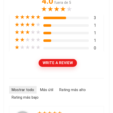
4.0
fuera de 5
★
★
★
★
★
★
★
★
★
★
3
★
★
★
★
★
1
★
★
★
★
★
1
★
★
★
★
★
1
★
★
★
★
★
0
WRITE A REVIEW
Mostrar todo
Más útil
Rating más alto
Rating más bajo