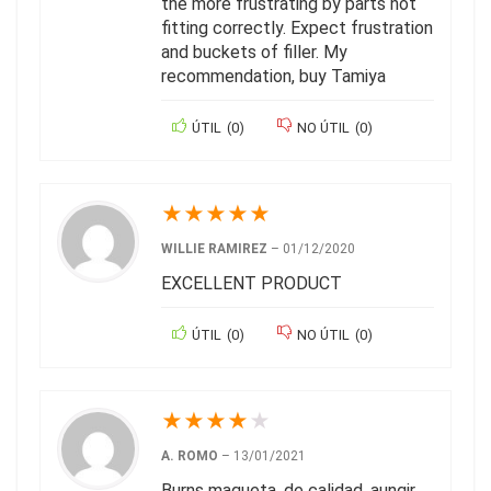
the more frustrating by parts not
fitting correctly. Expect frustration
and buckets of filler. My
recommendation, buy Tamiya
ÚTIL
(
0
)
NO ÚTIL
(
0
)
★
★
★
★
★
WILLIE RAMIREZ
–
01/12/2020
EXCELLENT PRODUCT
ÚTIL
(
0
)
NO ÚTIL
(
0
)
★
★
★
★
★
A. ROMO
–
13/01/2021
Burns maqueta, de calidad, aunqir