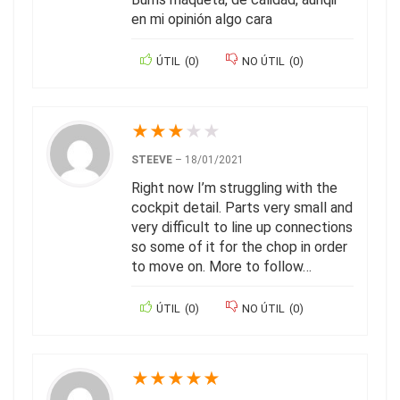
en mi opinión algo cara
ÚTIL
(
0
)
NO ÚTIL
(
0
)
★
★
★
★
★
STEEVE
–
18/01/2021
Right now I’m struggling with the
cockpit detail. Parts very small and
very difficult to line up connections
so some of it for the chop in order
to move on. More to follow…
ÚTIL
(
0
)
NO ÚTIL
(
0
)
★
★
★
★
★