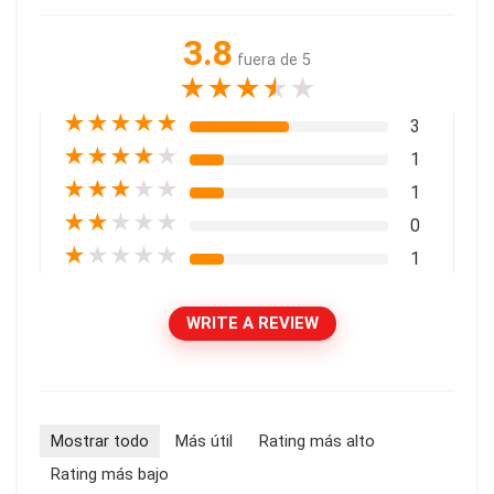
3.8
fuera de 5
★
★
★
★
★
★
★
★
★
★
3
★
★
★
★
★
1
★
★
★
★
★
1
★
★
★
★
★
0
★
★
★
★
★
1
WRITE A REVIEW
Mostrar todo
Más útil
Rating más alto
Rating más bajo