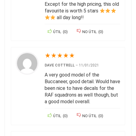
Except for the high pricing, this old
favourite is worth 5 stars
all day long!!
ÚTIL
(
0
)
NO ÚTIL
(
0
)
★
★
★
★
★
DAVE COTTRELL
–
11/01/2021
A very good model of the
Buccaneer, good detail. Would have
been nice to have decals for the
RAF squadrons as well though, but
a good model overall.
ÚTIL
(
0
)
NO ÚTIL
(
0
)