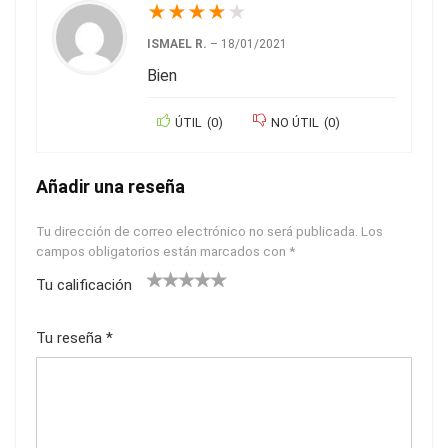
★
★
★
★
★
ISMAEL R.
–
18/01/2021
Bien
ÚTIL
(
0
)
NO ÚTIL
(
0
)
Añadir una reseña
Tu dirección de correo electrónico no será publicada.
Los
campos obligatorios están marcados con
*
Tu calificación
1
2
3
4
5
Tu reseña
*