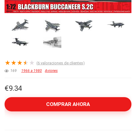
★
★
★
★
★
(
6
valoraciones de clientes)
169
1966 a 1980
Aviones
€
9.34
COMPRAR AHORA