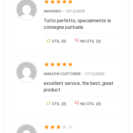
★
★
★
★
★
ANONIMO
–
10/12/2020
Tutto perfetto, specialmente la
consegna puntuale.
ÚTIL
(
0
)
NO ÚTIL
(
0
)
★
★
★
★
★
AMAZON CUSTOMER
–
17/12/2020
excellent service, the best, great
product
ÚTIL
(
0
)
NO ÚTIL
(
0
)
★
★
★
★
★