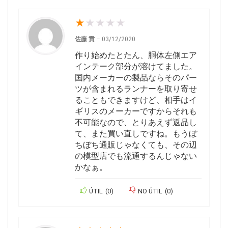
★
★
★
★
★
佐藤 貢
–
03/12/2020
作り始めたとたん、胴体左側エア
インテーク部分が溶けてました。
国内メーカーの製品ならそのパー
ツが含まれるランナーを取り寄せ
ることもできますけど、相手はイ
ギリスのメーカーですからそれも
不可能なので、とりあえず返品し
て、また買い直しですね。もうぼ
ちぼち通販じゃなくても、その辺
の模型店でも流通するんじゃない
かなぁ。
ÚTIL
(
0
)
NO ÚTIL
(
0
)