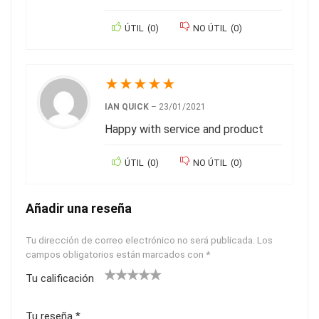
ÚTIL
(
0
)
NO ÚTIL
(
0
)
★
★
★
★
★
IAN QUICK
–
23/01/2021
Happy with service and product
ÚTIL
(
0
)
NO ÚTIL
(
0
)
Añadir una reseña
Tu dirección de correo electrónico no será publicada.
Los
campos obligatorios están marcados con
*
Tu calificación
1
2
3
4
5
Tu reseña
*