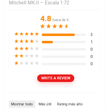
Mitchell MK.II – Escala 1:72
4.8
fuera de 5
★
★
★
★
★
★
★
★
★
★
3
★
★
★
★
★
1
★
★
★
★
★
0
★
★
★
★
★
0
★
★
★
★
★
0
WRITE A REVIEW
Mostrar todo
Más útil
Rating más alto