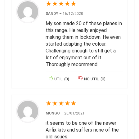
★
★
★
★
★
SANDY
–
16/12/2020
My son made 20 of these planes in
this range. He really enjoyed
making them in lockdown. He even
started adapting the colour.
Challenging enough to still get a
lot of enjoyment out of it.
Thoroughly recommend.
ÚTIL
(
0
)
NO ÚTIL
(
0
)
★
★
★
★
★
MUNGO
–
20/01/2021
it seems to be one of the newer
Airfix kits and suffers none of the
old issues.