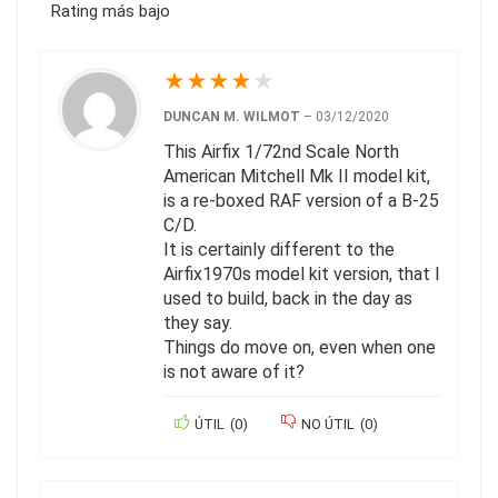
Rating más bajo
★
★
★
★
★
DUNCAN M. WILMOT
–
03/12/2020
This Airfix 1/72nd Scale North
American Mitchell Mk II model kit,
is a re-boxed RAF version of a B-25
C/D.
It is certainly different to the
Airfix1970s model kit version, that I
used to build, back in the day as
they say.
Things do move on, even when one
is not aware of it?
ÚTIL
(
0
)
NO ÚTIL
(
0
)