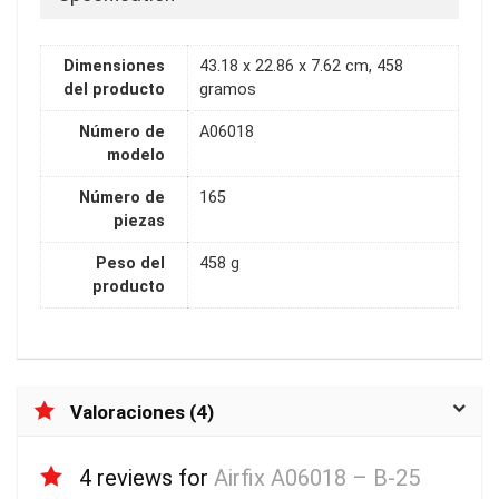
Dimensiones
43.18 x 22.86 x 7.62 cm, 458
del producto
gramos
Número de
A06018
modelo
Número de
165
piezas
Peso del
458 g
producto
Valoraciones (4)
4 reviews for
Airfix A06018 – B-25