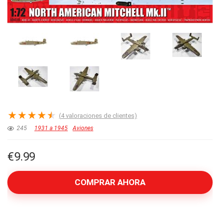
★
★
★
★
★
(
4
valoraciones de clientes)
245
1931 a 1945
Aviones
€
9.99
COMPRAR AHORA