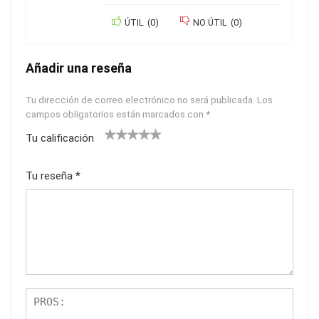
ÚTIL
(
0
)
NO ÚTIL
(
0
)
Añadir una reseña
Tu dirección de correo electrónico no será publicada.
Los
campos obligatorios están marcados con
*
Tu calificación
1
2
3
4
5
Tu reseña
*