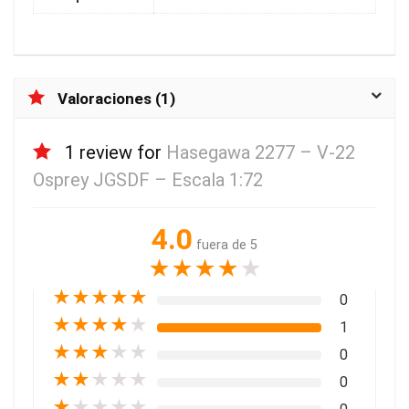
Valoraciones (1)
1 review for
Hasegawa 2277 – V-22
Osprey JGSDF – Escala 1:72
4.0
fuera de 5
★
★
★
★
★
★
★
★
★
★
0
★
★
★
★
★
1
★
★
★
★
★
0
★
★
★
★
★
0
★
★
★
★
★