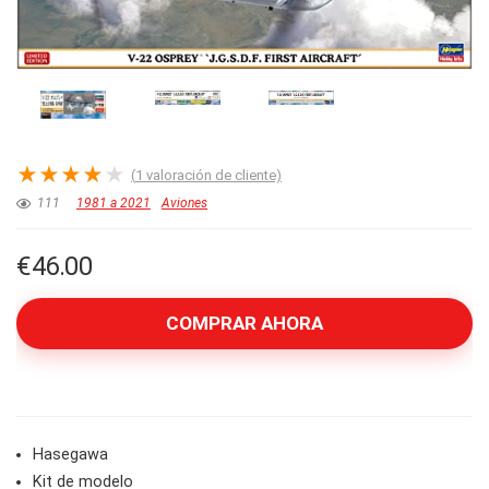
★
★
★
★
★
(
1
valoración de cliente)
111
1981 a 2021
Aviones
€
46.00
COMPRAR AHORA
Hasegawa
Kit de modelo