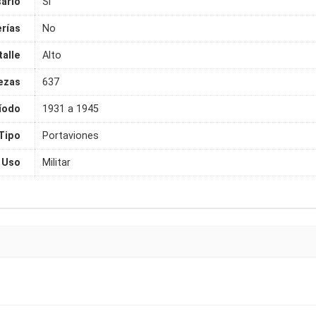
ario
Si
rías
No
talle
Alto
ezas
637
íodo
1931 a 1945
Tipo
Portaviones
Uso
Militar