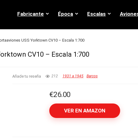
Fabricante
Época
Escalas
Avione
ortaaviones USS Yorktown CV10 – Escala 1:700
orktown CV10 – Escala 1:700
Añade tu reseña
212
1931 a 1945
Barcos
€
26.00
VER EN AMAZON