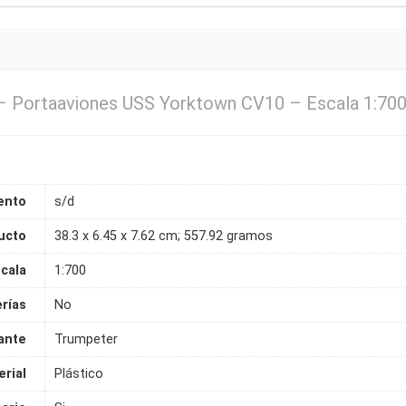
– Portaaviones USS Yorktown CV10 – Escala 1:70
ento
s/d
ucto
38.3 x 6.45 x 7.62 cm; 557.92 gramos
cala
1:700
erías
No
ante
Trumpeter
rial
Plástico