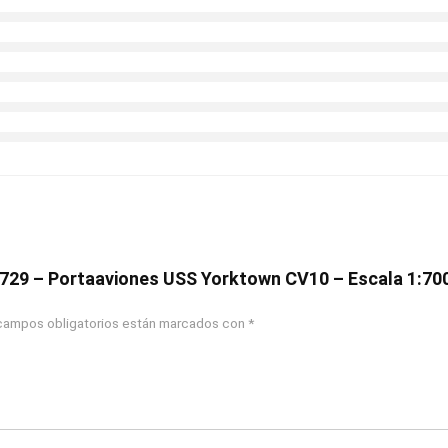
 5729 – Portaaviones USS Yorktown CV10 – Escala 1:70
campos obligatorios están marcados con
*