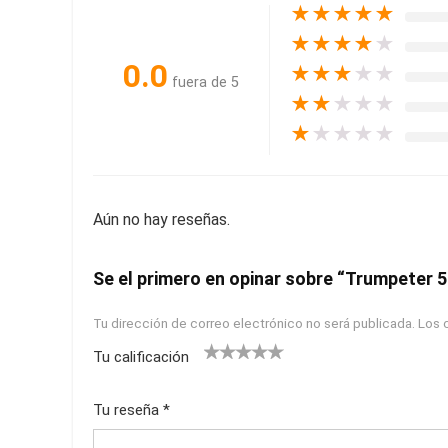
★
★
★
★
★
★
★
★
★
★
0.0
★
★
★
★
★
fuera de 5
★
★
★
★
★
★
★
★
★
★
Aún no hay reseñas.
Se el primero en opinar sobre “Trumpeter
Tu dirección de correo electrónico no será publicada.
Los 
Tu calificación
1
2
3
4
5
Tu reseña
*