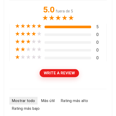
5.0
fuera de 5
★
★
★
★
★
★
★
★
★
★
5
★
★
★
★
★
0
★
★
★
★
★
0
★
★
★
★
★
0
★
★
★
★
★
0
WRITE A REVIEW
Mostrar todo
Más útil
Rating más alto
Rating más bajo