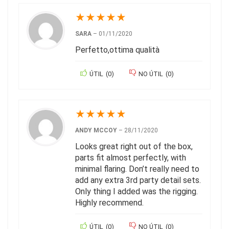
★
★
★
★
★
SARA
–
01/11/2020
Perfetto,ottima qualità
ÚTIL
(
0
)
NO ÚTIL
(
0
)
★
★
★
★
★
ANDY MCCOY
–
28/11/2020
Looks great right out of the box,
parts fit almost perfectly, with
minimal flaring. Don’t really need to
add any extra 3rd party detail sets.
Only thing I added was the rigging.
Highly recommend.
ÚTIL
(
0
)
NO ÚTIL
(
0
)