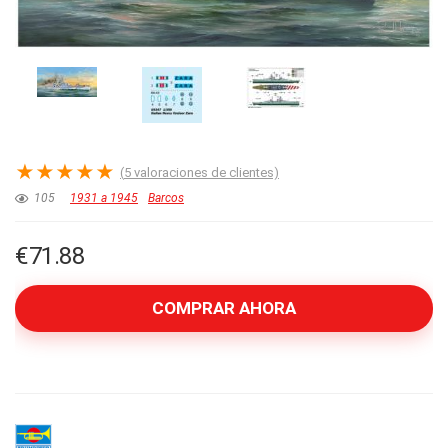
★
★
★
★
★
(
5
valoraciones de clientes)
105
1931 a 1945
Barcos
€
71.88
COMPRAR AHORA