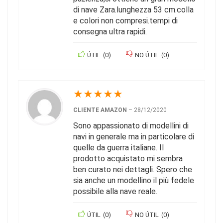
di nave Zara.lunghezza 53 cm.colla
e colori non compresi.tempi di
consegna ultra rapidi.
ÚTIL
(
0
)
NO ÚTIL
(
0
)
★
★
★
★
★
CLIENTE AMAZON
–
28/12/2020
Sono appassionato di modellini di
navi in generale ma in particolare di
quelle da guerra italiane. Il
prodotto acquistato mi sembra
ben curato nei dettagli. Spero che
sia anche un modellino il più fedele
possibile alla nave reale.
ÚTIL
(
0
)
NO ÚTIL
(
0
)