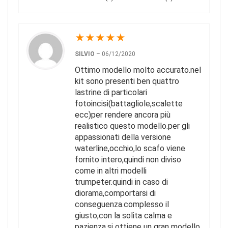
★
★
★
★
★
SILVIO
–
06/12/2020
Ottimo modello molto accurato.nel
kit sono presenti ben quattro
lastrine di particolari
fotoincisi(battagliole,scalette
ecc)per rendere ancora più
realistico questo modello.per gli
appassionati della versione
waterline,occhio,lo scafo viene
fornito intero,quindi non diviso
come in altri modelli
trumpeter.quindi in caso di
diorama,comportarsi di
conseguenza.complesso il
giusto,con la solita calma e
pazienza,si ottiene un gran modello