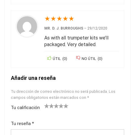
★
★
★
★
★
MR. D. J. BURROUGHS
–
29/12/2020
As with all trumpeter kits we’ll
packaged. Very detailed.
ÚTIL
(
0
)
NO ÚTIL
(
0
)
Añadir una reseña
Tu dirección de correo electrónico no será publicada.
Los
campos obligatorios están marcados con
*
Tu calificación
1
2
3
4
5
Tu reseña
*