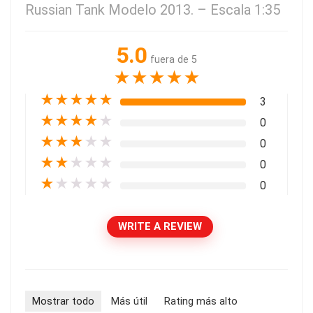
Russian Tank Modelo 2013. – Escala 1:35
5.0
fuera de 5
★
★
★
★
★
★
★
★
★
★
3
★
★
★
★
★
0
★
★
★
★
★
0
★
★
★
★
★
0
★
★
★
★
★
0
WRITE A REVIEW
Mostrar todo
Más útil
Rating más alto