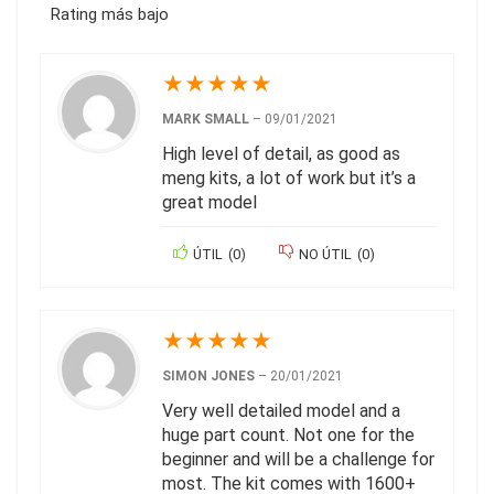
Rating más bajo
★
★
★
★
★
MARK SMALL
–
09/01/2021
High level of detail, as good as
meng kits, a lot of work but it’s a
great model
ÚTIL
(
0
)
NO ÚTIL
(
0
)
★
★
★
★
★
SIMON JONES
–
20/01/2021
Very well detailed model and a
huge part count. Not one for the
beginner and will be a challenge for
most. The kit comes with 1600+