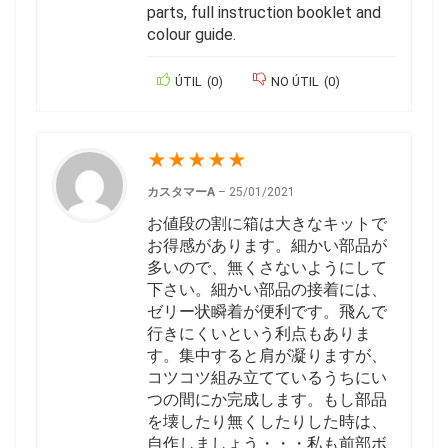
parts, full instruction booklet and
colour guide.
ÚTIL
(
0
)
NO ÚTIL
(
0
)
★
★
★
★
★
カスタマーA
–
25/01/2021
お値段の割に箱は大きなキットで
お得感があります。細かい部品が
多いので、無くさないようにして
下さい。細かい部品の接着には、
ゼリー状瞬着が便利です。飛んで
行きにくいという利点もありま
す。集中すると肩が凝りますが、
コツコツ組み立てているうちにい
つの間にか完成します。もし部品
を壊したり無くしたりした時は、
自作しましょう・・・私も前部ボ