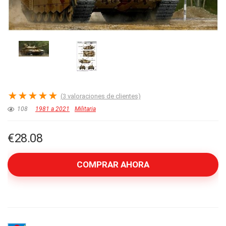
★
★
★
★
★
(
3
valoraciones de clientes)
108
1981 a 2021
Militaria
€
28.08
COMPRAR AHORA