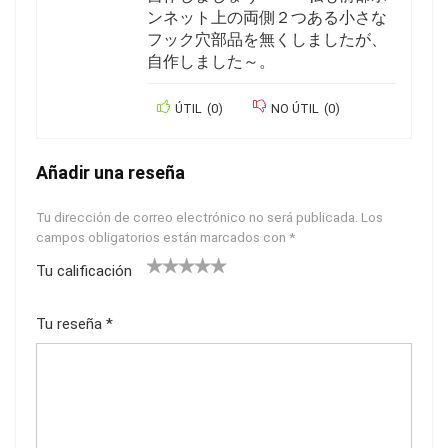
ンネット上の両側２つある小さな
フック穴部品を無くしましたが、
自作しました～。
ÚTIL
(
0
)
NO ÚTIL
(
0
)
Añadir una reseña
Tu dirección de correo electrónico no será publicada.
Los
campos obligatorios están marcados con
*
Tu calificación
1
2
3
4
5
Tu reseña
*