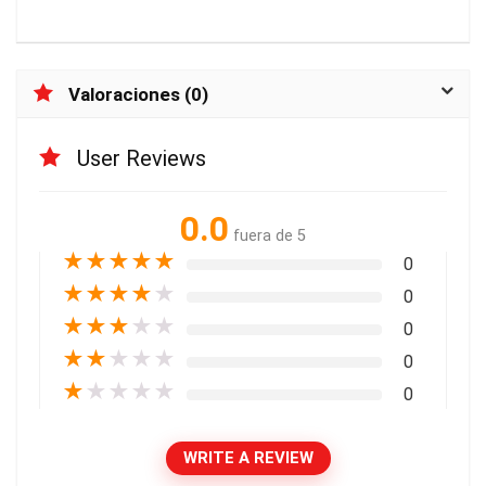
Valoraciones (0)
User Reviews
0.0
fuera de 5
★
★
★
★
★
0
★
★
★
★
★
0
★
★
★
★
★
0
★
★
★
★
★
0
★
★
★
★
★
0
WRITE A REVIEW