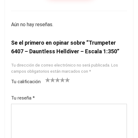
Aún no hay reseñas.
Se el primero en opinar sobre “Trumpeter
6407 – Dauntless Helldiver – Escala 1:350”
Tu dirección de correo electrónico no será publicada.
Los
campos obligatorios están marcados con
*
Tu calificación
1
2
3
4
5
Tu reseña
*