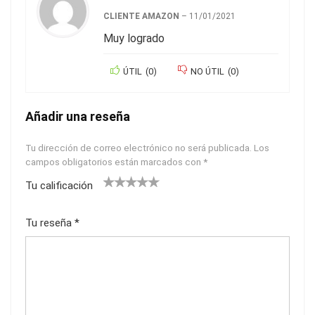
CLIENTE AMAZON
–
11/01/2021
Muy logrado
ÚTIL
(
0
)
NO ÚTIL
(
0
)
Añadir una reseña
Tu dirección de correo electrónico no será publicada.
Los
campos obligatorios están marcados con
*
Tu calificación
1
2
3
4
5
Tu reseña
*