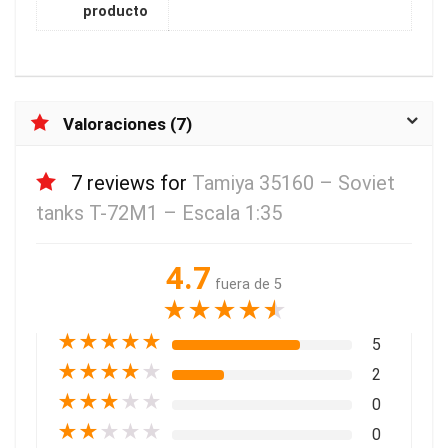
producto
Valoraciones (7)
7 reviews for
Tamiya 35160 – Soviet
tanks T-72M1 – Escala 1:35
4.7
fuera de 5
★
★
★
★
★
★
★
★
★
★
5
★
★
★
★
★
2
★
★
★
★
★
0
★
★
★
★
★
0