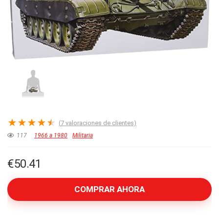
★
★
★
★
★
(
7
valoraciones de clientes)
117
1966 a 1980
Militaria
€
50.41
COMPRAR AHORA