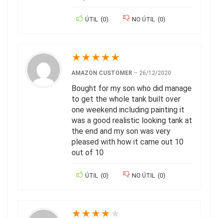
ÚTIL
(
0
)
NO ÚTIL
(
0
)
★
★
★
★
★
AMAZON CUSTOMER
–
26/12/2020
Bought for my son who did manage
to get the whole tank built over
one weekend including painting it
was a good realistic looking tank at
the end and my son was very
pleased with how it came out 10
out of 10
ÚTIL
(
0
)
NO ÚTIL
(
0
)
★
★
★
★
★