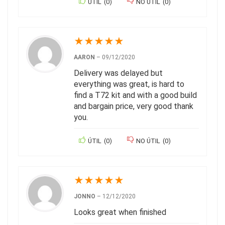
ÚTIL
(
0
)
NO ÚTIL
(
0
)
★
★
★
★
★
AARON
–
09/12/2020
Delivery was delayed but
everything was great, is hard to
find a T72 kit and with a good build
and bargain price, very good thank
you.
ÚTIL
(
0
)
NO ÚTIL
(
0
)
★
★
★
★
★
JONNO
–
12/12/2020
Looks great when finished