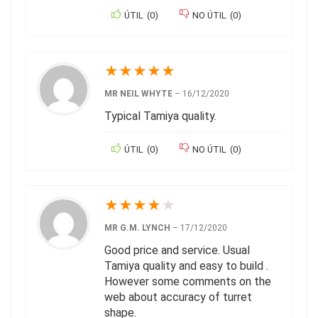
ÚTIL
(
0
)
NO ÚTIL
(
0
)
★
★
★
★
★
MR NEIL WHYTE
–
16/12/2020
Typical Tamiya quality.
ÚTIL
(
0
)
NO ÚTIL
(
0
)
★
★
★
★
★
MR G.M. LYNCH
–
17/12/2020
Good price and service. Usual
Tamiya quality and easy to build .
However some comments on the
web about accuracy of turret
shape.