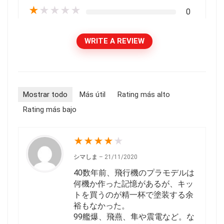
★
★
★
★
★
0
WRITE A REVIEW
Mostrar todo
Más útil
Rating más alto
Rating más bajo
★
★
★
★
★
シマしま
–
21/11/2020
40数年前、飛行機のプラモデルは
何機か作った記憶があるが、キッ
トを買うのが精一杯で塗装する余
裕もなかった。
99艦爆、飛燕、隼や震電など。な