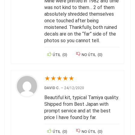
Mine were printed in 1982 and time
was not kind to them… 2 of them
absolutely shredded themselves
once touched after being
moistened. Thankfully, both ruined
decals are on the “far” side of the
photos so you cannot tell.
ÚTIL
(
0
)
NO ÚTIL
(
0
)
★
★
★
★
★
DAVID C.
–
24/12/2020
Beautiful kit, typical Tamiya quality.
Shipped from Best Japan with
prompt service and at the best
price I have found by far.
ÚTIL
(
0
)
NO ÚTIL
(
0
)