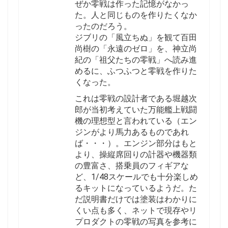
ぜか零戦は作った記憶がなかっ
た。人と同じものを作りたくなか
ったのだろう。
ジブリの「風立ちぬ」を観て百田
尚樹の「永遠のゼロ」を、神立尚
紀の「祖父たちの零戦」へ読み進
めるに、ふつふつと零戦を作りた
くなった。
これは零戦の設計者である堀越次
郎が当初考えていた万能艦上戦闘
機の理想型と言われている（エン
ジンがより馬力あるものであれ
ば・・・）。エンジン部分はもと
より、操縦席回りの計器や機器類
の豊富さ、搭乗員のフィギアな
ど、1/48スケールでも十分楽しめ
るキットになっているようだ。た
だ説明書だけでは塗装はわかりに
くい点も多く、ネットで現存やリ
プロダクトの零戦の写真を参考に