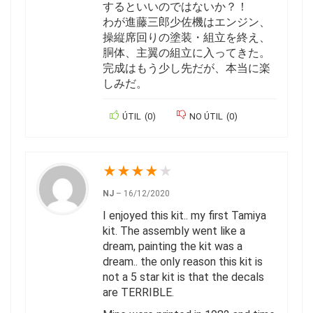
するといいのではないか？！
わが進藤三郎少佐機はエンジン、
操縦席回りの塗装・組立を終え、
胴体、主翼の組立に入ってきた。
完成はもう少し先だが、本当に楽
しみだ。
ÚTIL
(
0
)
NO ÚTIL
(
0
)
★
★
★
★
★
NJ
–
16/12/2020
I enjoyed this kit.. my first Tamiya
kit. The assembly went like a
dream, painting the kit was a
dream.. the only reason this kit is
not a 5 star kit is that the decals
are TERRIBLE.