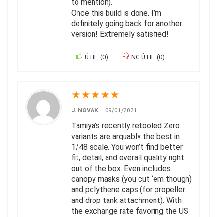
to mention).
Once this build is done, I’m
definitely going back for another
version! Extremely satisfied!
ÚTIL
(
0
)
NO ÚTIL
(
0
)
★
★
★
★
★
J. NOVAK
–
09/01/2021
Tamiya’s recently retooled Zero
variants are arguably the best in
1/48 scale. You won’t find better
fit, detail, and overall quality right
out of the box. Even includes
canopy masks (you cut ‘em though)
and polythene caps (for propeller
and drop tank attachment). With
the exchange rate favoring the US