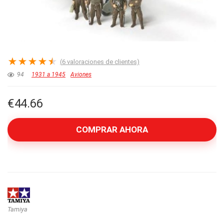
★
★
★
★
★
(
6
valoraciones de clientes)
94
1931 a 1945
Aviones
€
44.66
COMPRAR AHORA
Tamiya