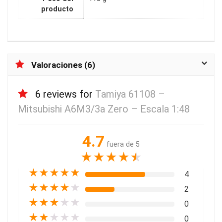
producto
Valoraciones (6)
6 reviews for
Tamiya 61108 –
Mitsubishi A6M3/3a Zero – Escala 1:48
4.7
fuera de 5
★
★
★
★
★
★
★
★
★
★
4
★
★
★
★
★
2
★
★
★
★
★
0
★
★
★
★
★
0