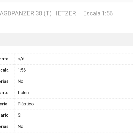
– JAGDPANZER 38 (T) HETZER – Escala 1:56
ento
s/d
cala
1:56
erías
No
ante
Italeri
rial
Plástico
ario
Si
rías
No