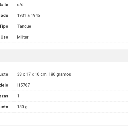
talle
s/d
íodo
1931 a 1945
Tipo
Tanque
Uso
Militar
ucto
38 x 17 x 10 cm, 180 gramos
delo
I15767
ezas
1
ucto
180 g