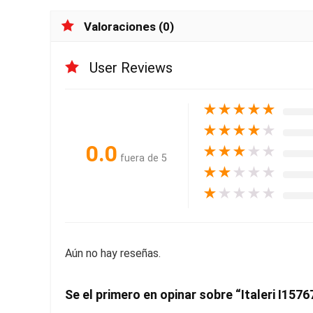
Valoraciones (0)
User Reviews
★
★
★
★
★
★
★
★
★
★
0.0
★
★
★
★
★
fuera de 5
★
★
★
★
★
★
★
★
★
★
Aún no hay reseñas.
Se el primero en opinar sobre “Italeri I1