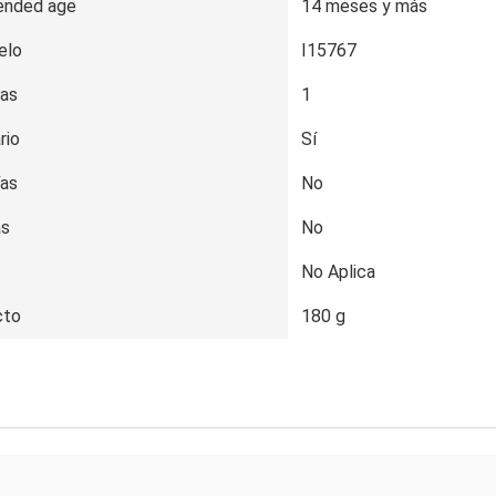
ended age
14 meses y más
elo
I15767
as
1
rio
Sí
ías
No
as
No
No Aplica
cto
180 g