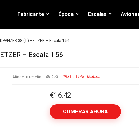
Fabricante
Época
Escalas
Avione
AGDPANZER 38 (T) HETZER – Escala 1:56
HETZER – Escala 1:56
Añade tu reseña
173
1931 a 1945
Militaria
€
16.42
COMPRAR AHORA