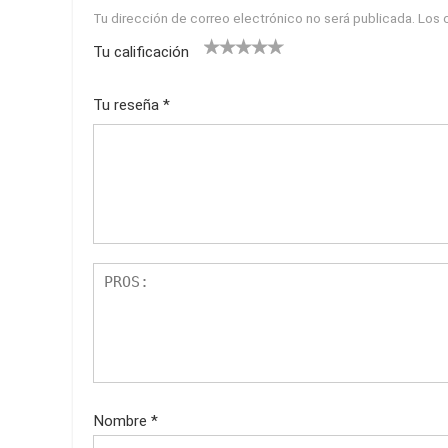
Tu dirección de correo electrónico no será publicada.
Los 
Tu calificación
1
2
3
4
5
Tu reseña
*
Nombre
*