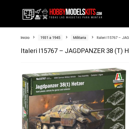
Inicio
1931 a 1945
Militaria
Italeri I15767 – J
Italeri I15767 – JAGDPANZER 38 (T) 