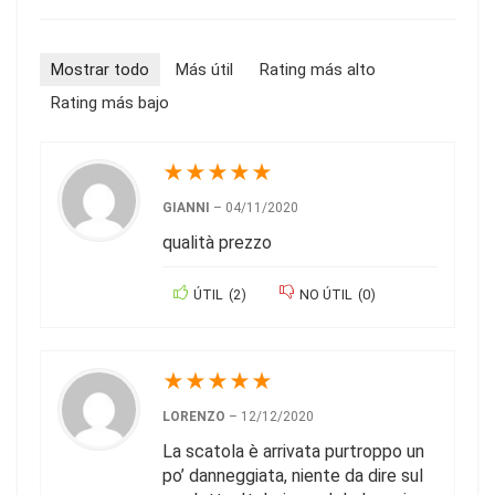
Mostrar todo
Más útil
Rating más alto
Rating más bajo
★
★
★
★
★
GIANNI
–
04/11/2020
qualità prezzo
ÚTIL
(
2
)
NO ÚTIL
(
0
)
★
★
★
★
★
LORENZO
–
12/12/2020
La scatola è arrivata purtroppo un
po’ danneggiata, niente da dire sul