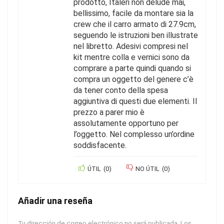
prodotto, Italeri non delude mai,
bellissimo, facile da montare sia la
crew che il carro armato di 27.9cm,
seguendo le istruzioni ben illustrate
nel libretto. Adesivi compresi nel
kit mentre colla e vernici sono da
comprare a parte quindi quando si
compra un oggetto del genere c’è
da tener conto della spesa
aggiuntiva di questi due elementi. Il
prezzo a parer mio è
assolutamente opportuno per
l’oggetto. Nel complesso un’ordine
soddisfacente.
ÚTIL
(
0
)
NO ÚTIL
(
0
)
Añadir una reseña
Tu dirección de correo electrónico no será publicada.
Los