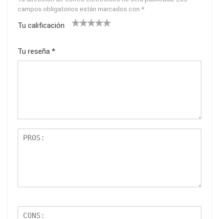
campos obligatorios están marcados con
*
Tu calificación
1
2
3
4
5
Tu reseña
*