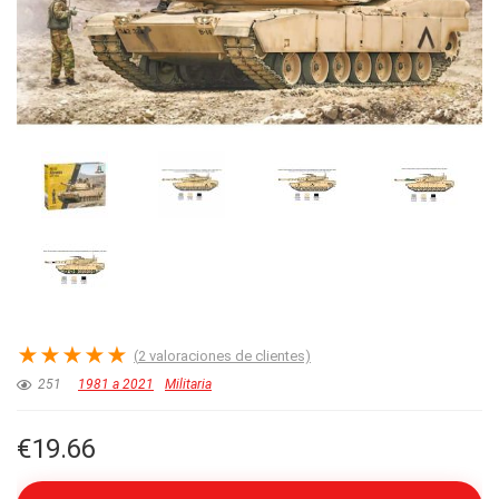
★
★
★
★
★
(
2
valoraciones de clientes)
251
1981 a 2021
Militaria
€
19.66