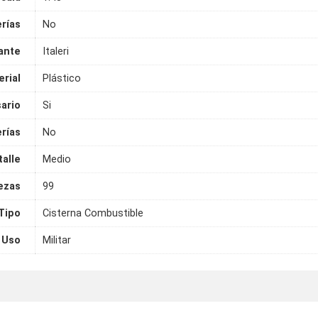
erías
No
ante
Italeri
rial
Plástico
ario
Si
rías
No
talle
Medio
ezas
99
Tipo
Cisterna Combustible
Uso
Militar