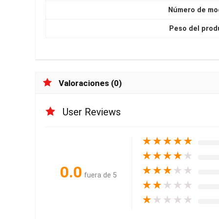
Número de mo
Peso del prod
Valoraciones (0)
User Reviews
★
★
★
★
★
★
★
★
★
★
0.0
★
★
★
★
★
fuera de 5
★
★
★
★
★
★
★
★
★
★