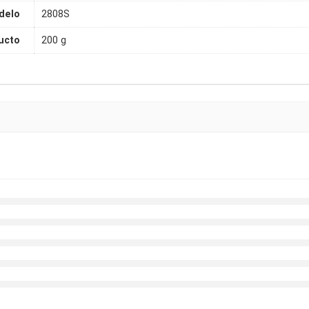
delo
2808S
ucto
200 g