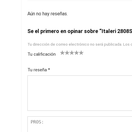
Aún no hay reseñas.
Se el primero en opinar sobre “Italeri 280
Tu dirección de correo electrónico no será publicada.
Los 
Tu calificación
1
2
3
4
5
Tu reseña
*