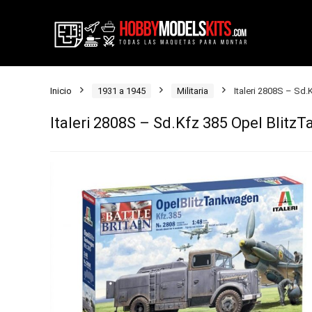
Inicio
1931 a 1945
Militaria
Italeri 2808S – Sd
Italeri 2808S – Sd.Kfz 385 Opel Blitz