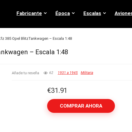
Fabricante
Época
Escalas
Avione
.Kfz 385 Opel BlitzTankwagen – Escala 1:48
Tankwagen – Escala 1:48
Añade tu reseña
62
1931 a 1945
Militaria
€
31.91
COMPRAR AHORA