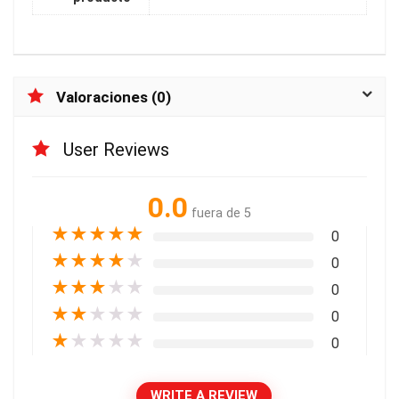
Valoraciones (0)
User Reviews
0.0
fuera de 5
★
★
★
★
★
0
★
★
★
★
★
0
★
★
★
★
★
0
★
★
★
★
★
0
★
★
★
★
★
0
WRITE A REVIEW