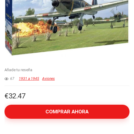
Añade tu reseña
67
1931 a 1945
Aviones
€
32.47
COMPRAR AHORA