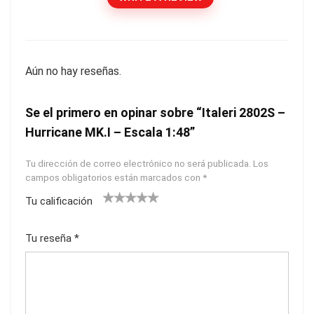
Aún no hay reseñas.
Se el primero en opinar sobre “Italeri 2802S –
Hurricane MK.I – Escala 1:48”
Tu dirección de correo electrónico no será publicada.
Los
campos obligatorios están marcados con
*
Tu calificación
1
2
3
4
5
Tu reseña
*